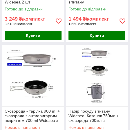
Widesea 2 шт
з титану
Готово до відправки
Готово до відправки
3 249
1 494
₴/комплект
₴/комплект
3 610 ₴/комплект
1 660 ₴/комплект
Купити
Купити
Сковорода - тарілка 900 ml +
Набір посуду з титану
сковорода з антиаригаргим
Widesea. Казанок 750мл +
покриттям 700 ml Widesea з
сковорода 700мл з
титану
антипригарним покриттям +
Немає в наявності
Немає в наявності
тарілка 900мл