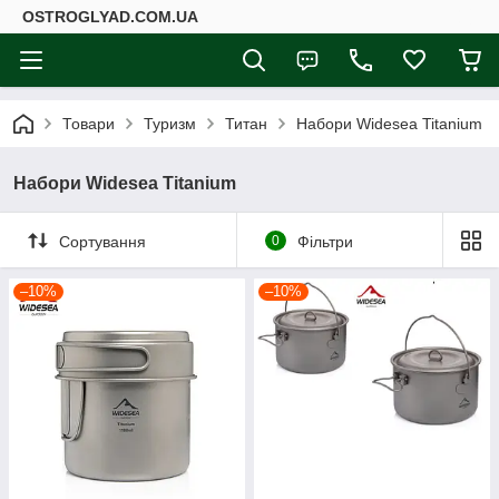
ОSTROGLYAD.СOM.UA
Товари
Туризм
Титан
Набори Widesea Titanium
Набори Widesea Titanium
Сортування
0
Фільтри
–10%
–10%