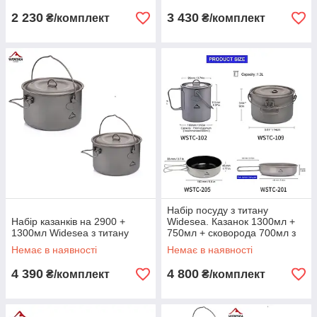
2 230
3 430
₴/комплект
₴/комплект
Набір посуду з титану
Набір казанків на 2900 +
Widesea. Казанок 1300мл +
1300мл Widesea з титану
750мл + сковорода 700мл з
антипригарним покриттям +
Немає в наявності
Немає в наявності
тарілка 900мл
4 390
4 800
₴/комплект
₴/комплект