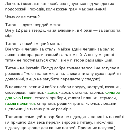
Легкість і компактність особливо цінуються під час довгих
подорожей і походів, коли кожен грам має значення!
Чому саме титан?
Титан — дуже твердий метал.
Він у 12 разів твердіший за алюміній, в 4 рази — за залізо та
мідь.
Титан - легкий і міцний метал.
Він утричі легший за сталь, майже вдвічі легший за залізо і
лише в півтора рази важчий за алюміній. А ось у міцності
титан не поступається сталі: він у півтора рази міцніший.
Титан - не іржавіє. Посуд добре тримає тепло і не вступає в
реакцію з їжею і напоями, а пальники з титану дуже надійні і
довговічні, якщо не загубите передасте у спадок:)
В наявності великий вибір: набори посуду, каструлі, казанки,
сковорідки, чайники,
чашки
, чарки, стакани, тарілки,
фільтри
для чаю і кави
, столові прибори, фляги і пляшки, термоси,
газові пальники
, спиртівки, решітки гриль, кілочки, лопатки,
щепочниці з титану різних розмірів.
Тож якщо саме цей товар Вам не підходить, напишіть на сайті
і я пришлю Вам весь перелік виробів з титану, і можливо
підкажу що краще для ваших потреб. Приємних покупок:)