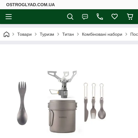
ОSTROGLYAD.СOM.UA
Товари
Туризм
Титан
Комбіновані набори
Пос