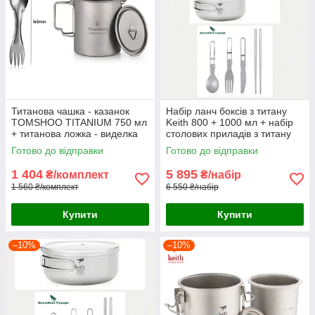
Титанова чашка - казанок
Набір ланч боксів з титану
TOMSHOO ТITANIUM 750 мл
Keith 800 + 1000 мл + набір
+ титанова ложка - виделка
столових приладів з титану
Готово до відправки
Готово до відправки
1 404
5 895
₴/комплект
₴/набір
1 560 ₴/комплект
6 550 ₴/набір
Купити
Купити
–10%
–10%