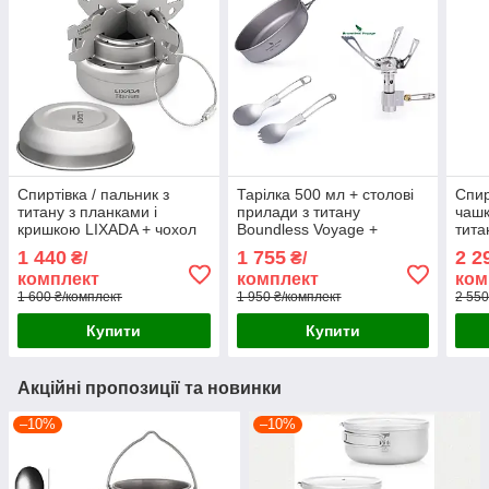
Спиртівка / пальник з
Тарілка 500 мл + столові
Спир
титану з планками і
прилади з титану
чашк
кришкою LIXADA + чохол
Boundless Voyage +
тита
пальник газовий
1 440
1 755
2 2
₴/
₴/
комплект
комплект
ком
1 600 ₴/комплект
1 950 ₴/комплект
2 550
Купити
Купити
Акційні пропозиції та новинки
–10%
–10%