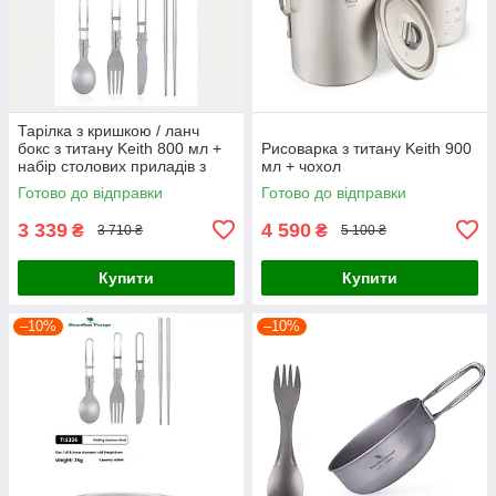
Тарілка з кришкою / ланч
бокс з титану Keith 800 мл +
Рисоварка з титану Keith 900
набір столових приладів з
мл + чохол
титану
Готово до відправки
Готово до відправки
3 339
4 590
₴
₴
3 710 ₴
5 100 ₴
Купити
Купити
–10%
–10%