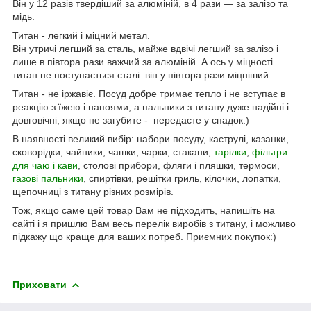
Він у 12 разів твердіший за алюміній, в 4 рази — за залізо та
мідь.
Титан - легкий і міцний метал.
Він утричі легший за сталь, майже вдвічі легший за залізо і
лише в півтора рази важчий за алюміній. А ось у міцності
титан не поступається сталі: він у півтора рази міцніший.
Титан - не іржавіє. Посуд добре тримає тепло і не вступає в
реакцію з їжею і напоями, а пальники з титану дуже надійні і
довговічні, якщо не загубите - передасте у спадок:)
В наявності великий вибір: набори посуду, каструлі, казанки,
сковорідки, чайники, чашки, чарки, стакани,
тарілки
,
фільтри
для чаю і кави
, столові прибори, фляги і пляшки, термоси,
газові пальники
, спиртівки, решітки гриль, кілочки, лопатки,
щепочниці з титану різних розмірів.
Тож, якщо саме цей товар Вам не підходить, напишіть на
сайті і я пришлю Вам весь перелік виробів з титану, і можливо
підкажу що краще для ваших потреб. Приємних покупок:)
Приховати