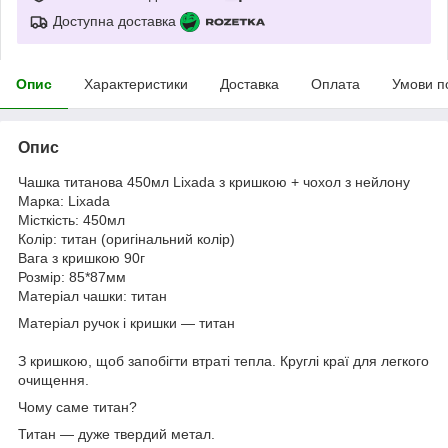
Доступна доставка
Опис
Характеристики
Доставка
Оплата
Умови п
Опис
Чашка титанова 450мл Lixada з кришкою + чохол з нейлону
Марка: Lixada
Місткість: 450мл
Колір: титан (оригінальний колір)
Вага з кришкою 90г
Розмір: 85*87мм
Матеріал чашки: титан
Матеріал ручок і кришки — титан
З кришкою, щоб запобігти втраті тепла. Круглі краї для легкого
очищення.
Чому саме титан?
Титан — дуже твердий метал.