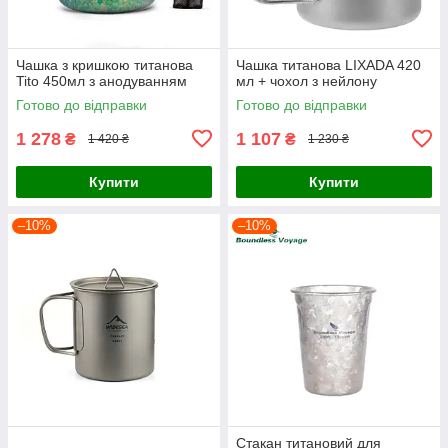
Чашка з кришкою титанова
Чашка титанова LIXADA 420
Tito 450мл з анодуванням
мл + чохол з нейлону
Готово до відправки
Готово до відправки
1 278
1 107
₴
₴
1 420 ₴
1 230 ₴
Купити
Купити
–10%
–10%
Стакан титановий для