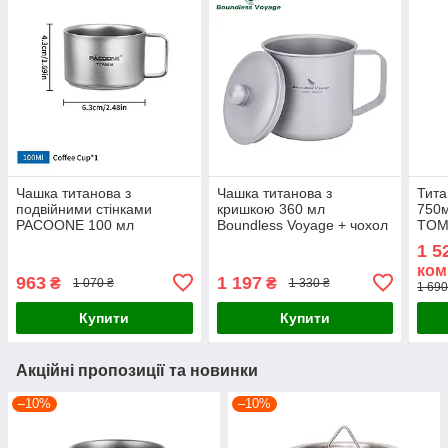
Чашка титанова з
Чашка титанова з
Тита
подвійними стінками
кришкою 360 мл
750м
PACOONE 100 мл
Boundless Voyage + чохол
TOM
диза
1 5
ком
963
1 197
₴
₴
1 070 ₴
1 330 ₴
1 690
Купити
Купити
Акційні пропозиції та новинки
–10%
–10%