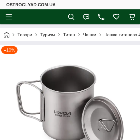
ОSTROGLYAD.СOM.UA
Товари
Туризм
Титан
Чашки
Чашка титанова 
–10%