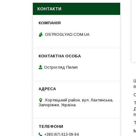
КОНТАКТИ
ОSTROGLYAD.СOM.UA
Острогляд Пилип
Ц
п
О
Хортицький район, вул. Лахтинська,
Т
Запоріжжя, Україна
Д
п
Т
М
+380 (67) 613-09-94