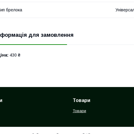
ип брелока
Універса
нформація для замовлення
іна:
430 ₴
и
Товари
Товари