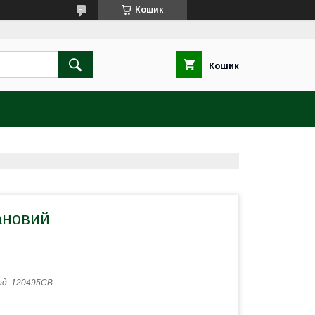
Кошик
Кошик
ановий
од:
120495СВ