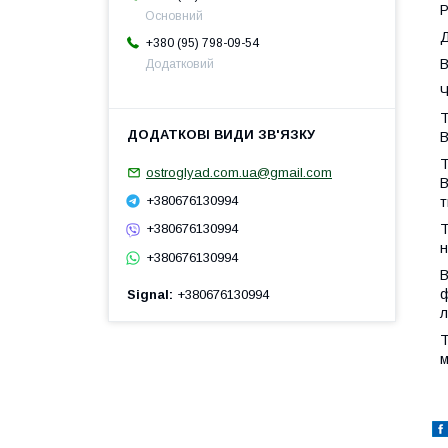
Р
Основний
Д
+380 (95) 798-09-54
В
Додатковий
Ч
Т
В
Т
ostroglyad.com.ua@gmail.com
В
+380676130994
т
Т
+380676130994
н
+380676130994
В
ф
Signal
+380676130994
л
Т
м