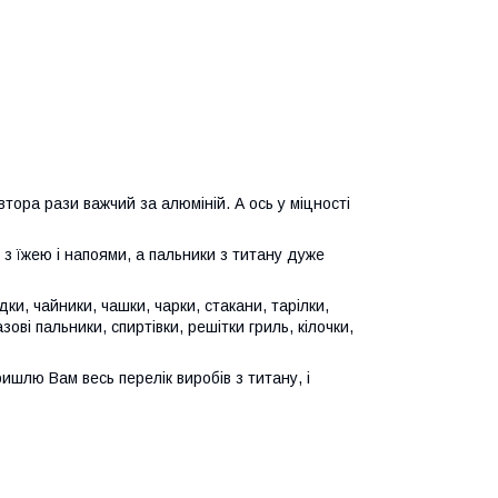
івтора рази важчий за алюміній. А ось у міцності
 з їжею і напоями, а пальники з титану дуже
дки, чайники, чашки, чарки, стакани, тарілки,
зові пальники, спиртівки, решітки гриль, кілочки,
ишлю Вам весь перелік виробів з титану, і