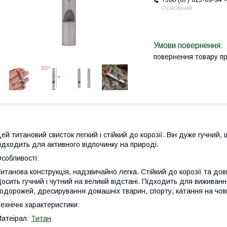
Основний
повернення товару п
ей титановий свисток легкий і стійкий до корозії. Він дуже гучний,
ідходить для активного відпочинку на природі.
собливості:
итанова конструкція, надзвичайно легка. Стійкий до корозії та до
осить гучний і чутний на великій відстані. Підходить для виживанн
одорожей, дресирування домашніх тварин, спорту, катання на чов
ехнічні характеристики:
атеірал:
Титан