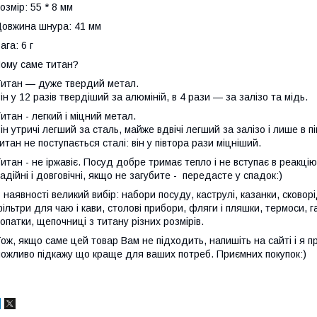
озмір: 55 * 8 мм
овжина шнура: 41 мм
ага: 6 г
ому саме титан?
итан — дуже твердий метал.
ін у 12 разів твердіший за алюміній, в 4 рази — за залізо та мідь.
итан - легкий і міцний метал.
ін утричі легший за сталь, майже вдвічі легший за залізо і лише в п
итан не поступається сталі: він у півтора рази міцніший.
итан - не іржавіє. Посуд добре тримає тепло і не вступає в реакцію
адійні і довговічні, якщо не загубите - передасте у спадок:)
 наявності великий вибір: набори посуду, каструлі, казанки, сковорі
ільтри для чаю і кави, столові прибори, фляги і пляшки, термоси, га
опатки, щепочниці з титану різних розмірів.
ож, якщо саме цей товар Вам не підходить, напишіть на сайті і я пр
ожливо підкажу що краще для ваших потреб. Приємних покупок:)