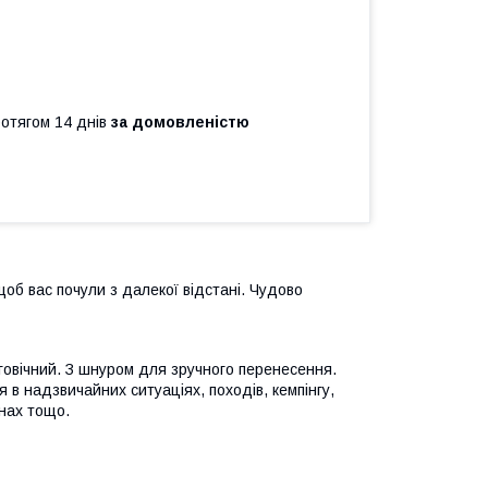
ротягом 14 днів
за домовленістю
 щоб вас почули з далекої відстані. Чудово
вговічний. З шнуром для зручного перенесення.
я в надзвичайних ситуаціях, походів, кемпінгу,
нах тощо.