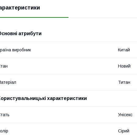
арактеристики
Основні атрибути
раїна виробник
Китай
Стан
Новий
атеріал
Титан
Користувальницькі характеристики
тать
Унісекс
олір
Сірий