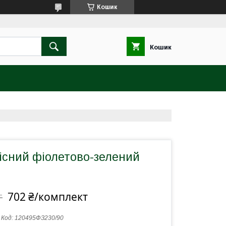
Кошик
Кошик
існий фіолетово-зелений
702 ₴/комплект
т
Код:
120495ФЗ230/90