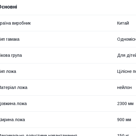
Основні
раїна виробник
Китай
ип гамака
Одноміс
ікова група
Для діте
ип ложа
Цілісне 
атеріал ложа
нейлон
овжина ложа
2300 мм
Ширина ложа
900 мм
аксимально допустиме навантаження
150 кг