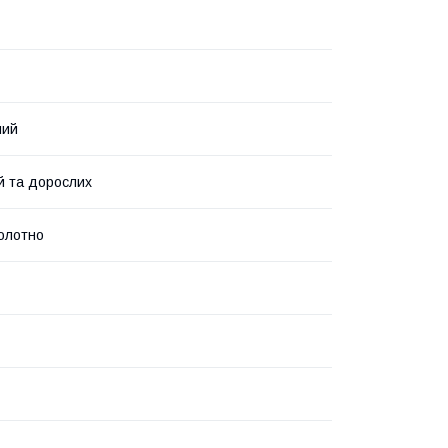
ний
й та дорослих
полотно