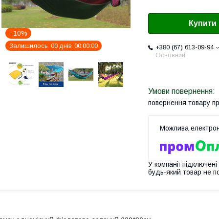
Купити
–10%
Залишилось
0
0
днів
0
0
0
0
0
0
+380 (67) 613-09-94
Основний
повернення товару п
У компанії підключені
будь-який товар не п