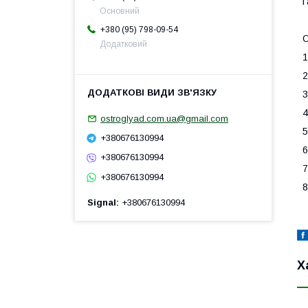
Г
Основний
+380 (95) 798-09-54
Додатковий
1
2
3
4
ostroglyad.com.ua@gmail.com
5
+380676130994
6
+380676130994
7
+380676130994
8
Signal
+380676130994
Х