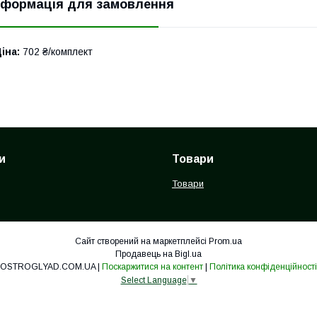
нформація для замовлення
іна:
702 ₴/комплект
и
Товари
Товари
Сайт створений на маркетплейсі
Prom.ua
Продавець на Bigl.ua
ОSTROGLYAD.СOM.UA |
Поскаржитися на контент
|
Політика конфіденційності
Select Language
▼