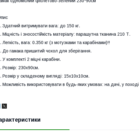
амак одномісний фіолетово-зелений 230*90см
Опис
. Здатний витримувати вага: до 150 кг.
. Міцність і зносостійкість матеріалу: парашутна тканина 210 Т.
. Легкість, вага: 0.350 кг (з мотузками та карабінами)!!
. До гамака пришитий чохол для зберігання.
. У комплекті 2 міцні карабіни.
. Розмір: 230х90см.
. Розмір у складеному вигляді: 15x10x10cм.
. Можливість використовувати в будь-яких умовах: на дачі, у поході
арактеристики