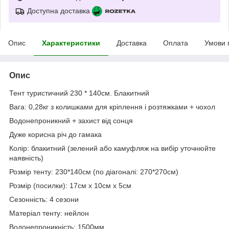
Доступна доставка
Опис
Характеристики
Доставка
Оплата
Умови 
Опис
Тент туристичний 230 * 140см. Блакитний
Вага: 0,28кг з колишками для кріплення і розтяжками + чохол
Водонепроникний + захист від сонця
Дуже корисна річ до гамака
Колір: блакитний (зелений або камуфляж на вибір уточнюйте
наявність)
Розмір тенту: 230*140см (по діагоналі: 270*270см)
Розмір (посилки): 17см х 10см x 5см
Сезонність: 4 сезони
Матеріал тенту: нейлон
Водонепроникність: 1500мм