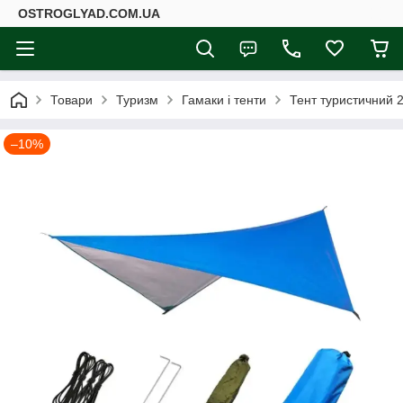
ОSTROGLYAD.СOM.UA
Товари
Туризм
Гамаки і тенти
Тент туристичний 
–10%