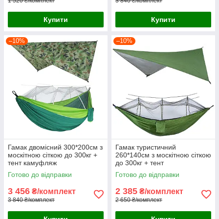
1 520 ₴/комплект
3 840 ₴/комплект
Купити
Купити
–10%
–10%
Гамак двомісний 300*200см з
Гамак туристичний
москітною сіткою до 300кг +
260*140см з москітною сіткою
тент камуфляж
до 300кг + тент
Готово до відправки
Готово до відправки
3 456
2 385
₴/комплект
₴/комплект
3 840 ₴/комплект
2 650 ₴/комплект
Купити
Купити