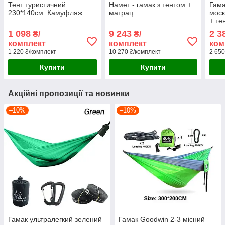
Тент туристичний
Намет - гамак з тентом +
Гама
230*140см. Камуфляж
матрац
моск
+ те
1 098
9 243
2 3
₴/
₴/
комплект
комплект
ком
1 220 ₴/комплект
10 270 ₴/комплект
2 650
Купити
Купити
Акційні пропозиції та новинки
–10%
–10%
Гамак ультралегкий зелений
Гамак Goodwin 2-3 місний