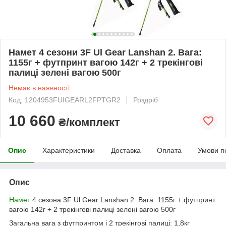
Намет 4 сезони 3F Ul Gear Lanshan 2. Вага:
1155г + футпринт вагою 142г + 2 трекінгові
палиці зелені вагою 500г
Немає в наявності
Код: 1204953FUIGEARL2FPTGR2
Роздріб
10 660
₴/комплект
Опис
Характеристики
Доставка
Оплата
Умови п
Опис
Намет
4 сезона 3F Ul Gear Lanshan 2. Вага: 1155г + футпринт
вагою 142г + 2 трекінгові палиці зелені вагою 500г
Загальна вага з футпринтом і 2 трекінгові палиці: 1,8кг