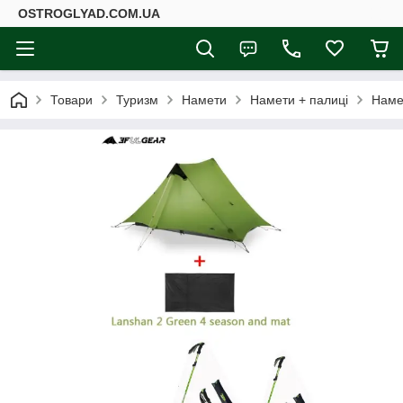
ОSTROGLYAD.СOM.UA
Товари
Туризм
Намети
Намети + палиці
Намет