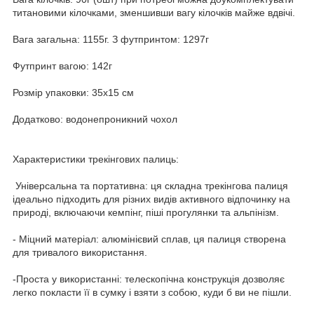
титановими кілочками, зменшивши вагу кілочків майже вдвічі.
Вага загальна: 1155г. З футпринтом: 1297г
Футпринт вагою: 142г
Розмір упаковки: 35х15 см
Додатково: водонепроникний чохол
Характеристики трекінгових палиць:
Універсальна та портативна: ця складна трекінгова палиця
ідеально підходить для різних видів активного відпочинку на
природі, включаючи кемпінг, піші прогулянки та альпінізм.
- Міцний матеріал: алюмінієвий сплав, ця палиця створена
для тривалого використання.
-Проста у використанні: телескопічна конструкція дозволяє
легко покласти її в сумку і взяти з собою, куди б ви не пішли.