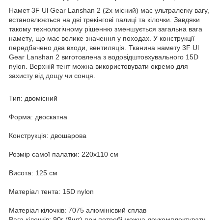
Намет 3F Ul Gear Lanshan 2 (2х місний) має ультралегку вагу,
встановлюється на дві трекінгові палиці та кілочки. Завдяки
такому технологічному рішенню зменшується загальна вага
намету, що має велике значення у походах. У конструкції
передбачено два входи, вентиляція. Тканина намету 3F Ul
Gear Lanshan 2 виготовлена з водовідштовхувального 15D
nylon. Верхній тент можна використовувати окремо для
захисту від дощу чи сонця.
Тип: двомісний
Форма: двоскатна
Конструкція: двошарова
Розмір самої палатки: 220х110 см
Висота: 125 см
Матеріал тента: 15D nylon
Матеріал кілочків: 7075 алюмінієвий сплав
Вага кілочків: 90г (8шт) при потребі можна доукомплектувати