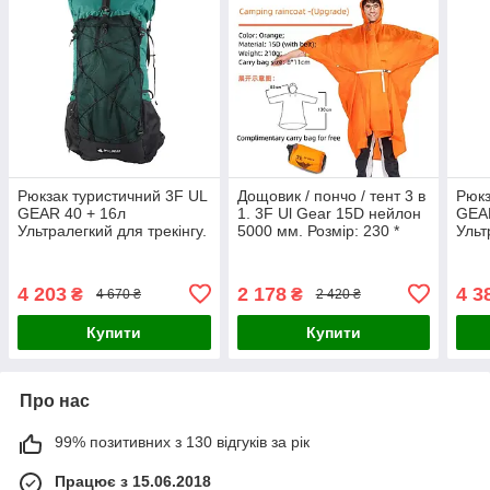
Рюкзак туристичний 3F UL
Дощовик / пончо / тент 3 в
Рюкз
GEAR 40 + 16л
1. 3F Ul Gear 15D нейлон
GEAR
Ультралегкий для трекінгу.
5000 мм. Розмір: 230 *
Ульт
Зелений. Вага: 850г
150см. Вага: 208 г
Сіри
4 203
2 178
4 3
₴
₴
4 670 ₴
2 420 ₴
Купити
Купити
Про нас
99% позитивних з 130 відгуків за рік
Працює з 15.06.2018