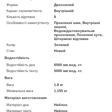
Форма
Двосхилий
Каркас палатки/тента
Внутрішній
Кількість відтяжок
8
Особливості намету/тенту
Проклеєні шви, Внутрішні
кишені,
Водовідштовхувальне
просочення, Посилені кути,
Штормові відтяжки
Колір
Зелений
Стан
Новий
Водостійкість
Водостійкість дна
6000 мм вод. ст.
Водостійкість тенту
5000 мм вод. ст.
Вага
Вага
1.8 кг
Мінімальна вага
1.155 кг
Матеріал виготовлення
Матеріал дна
Нейлон
Матеріал тенту
Нейлон