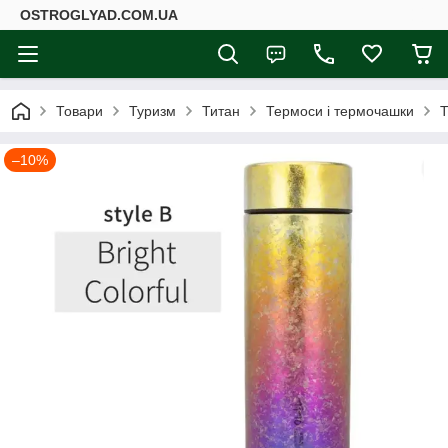
ОSTROGLYAD.СOM.UA
Товари
Туризм
Титан
Термоси і термочашки
Т
–10%