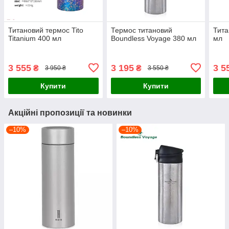
Титановий термос Tito
Термос титановий
Тита
Titanium 400 мл
Boundless Voyage 380 мл
мл
3 555
3 195
3 5
₴
₴
3 950 ₴
3 550 ₴
Купити
Купити
Акційні пропозиції та новинки
–10%
–10%