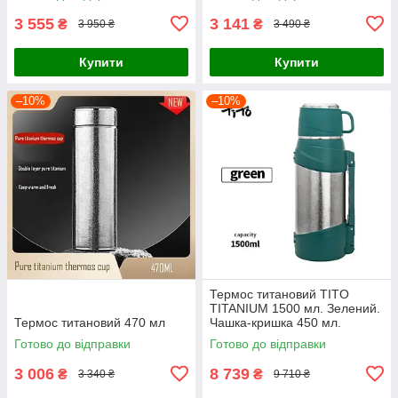
3 555
3 141
₴
₴
3 950 ₴
3 490 ₴
Купити
Купити
–10%
–10%
Термос титановий TITO
TITANIUM 1500 мл. Зелений.
Термос титановий 470 мл
Чашка-кришка 450 мл.
Вбудований ремінь
Готово до відправки
Готово до відправки
3 006
8 739
₴
₴
3 340 ₴
9 710 ₴