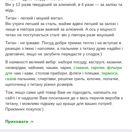
Він у 12 разів твердіший за алюміній, в 4 рази — за залізо та
мідь.
Титан - легкий і міцний метал.
Він утричі легший за сталь, майже вдвічі легший за залізо і
лише в півтора рази важчий за алюміній. А ось у міцності
титан не поступається сталі: він у півтора рази міцніший.
Титан - не іржавіє. Посуд добре тримає тепло і не вступає в
реакцію з їжею і напоями, а пальники з титану дуже надійні і
довговічні, якщо не загубите передасте у спадок:)
В наявності великий вибір: набори посуду, каструлі, казанки,
сковорідки, чайники, чашки, чарки,
стакани
,
тарілки, фільтри
для ч
аю і кави, столові прибори, фляги і пляшки,
термоси,
газові
пальники, спиртівки, решітки гриль, кілочки, лопатки,
щепочниці з титану різних розмірів.
Тож, якщо саме цей товар Вам не підходить, напишіть на
сайті і я надішлю Вам посилання де є весь перелік виробів з
титану, і можливо підкажу що краще для ваших потреб.
Приємних покупок:)
Приховати