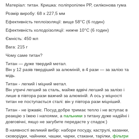
Матеріал: титан. Кришка: поліпропілен PP, силіконова гума
Розмір виробу: 68 x 227,5 мм
Ефективність теплоізоляції: вище 58°C (6 годин)
Ефективність холодоізоляції: нижче 10°C (6 годин)
Ємність: 450 мл
Вага: 215 г
Чому саме титан?
Титан — дуже твердий метал.
Він у 12 разів твердіший за алюміній, в 4 рази — за залізо та
мідь.
Титан - легкий і міцний метал.
Він утричі легший за сталь, майже вдвічі легший за залізо і
лише в півтора рази важчий за алюміній. А ось у міцності
титан не поступається сталі: він у півтора рази міцніший.
Титан - не іржавіє. Посуд добре тримає тепло і не вступає в
реакцію з їжею і напоями, а
пальники
з титану дуже надійні і
довговічні, якщо не загубите передасте у спадок:)
В наявності великий вибір: набори посуду, каструлі, казанки,
сковорідки, чайники, чашки, чарки, стакани, тарілки,
фільтри