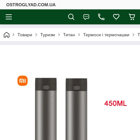
ОSTROGLYAD.СOM.UA
Товари
Туризм
Титан
Термоси і термочашки
Т