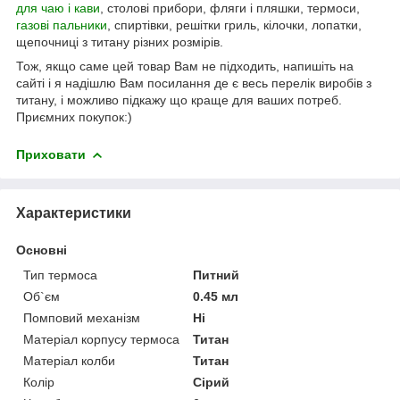
для чаю і кави
, столові прибори, фляги і пляшки, термоси,
газові пальники
, спиртівки, решітки гриль, кілочки, лопатки,
щепочниці з титану різних розмірів.
Тож, якщо саме цей товар Вам не підходить, напишіть на
сайті і я надішлю Вам посилання де є весь перелік виробів з
титану, і можливо підкажу що краще для ваших потреб.
Приємних покупок:)
Приховати
Характеристики
Основні
Тип термоса
Питний
Об`єм
0.45 мл
Помповий механізм
Ні
Матеріал корпусу термоса
Титан
Матеріал колби
Титан
Колір
Сірий