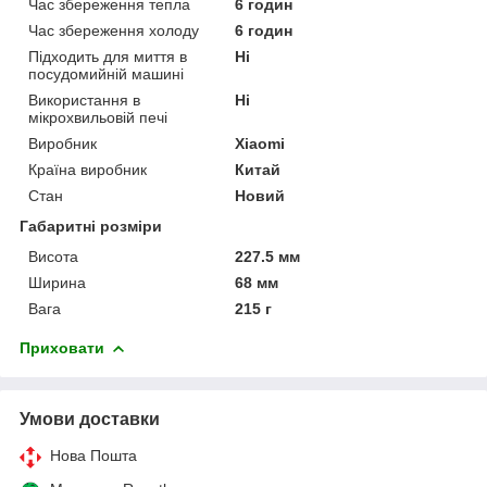
Час збереження тепла
6 годин
Час збереження холоду
6 годин
Підходить для миття в
Ні
посудомийній машині
Використання в
Ні
мікрохвильовій печі
Виробник
Xiaomi
Країна виробник
Китай
Стан
Новий
Габаритні розміри
Висота
227.5 мм
Ширина
68 мм
Вага
215 г
Приховати
Умови доставки
Нова Пошта