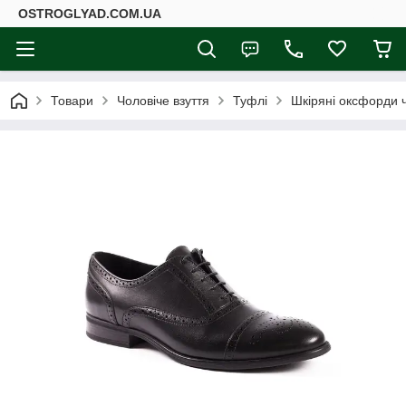
ОSTROGLYAD.СOM.UA
Товари
Чоловіче взуття
Туфлі
Шкіряні оксфорди ч