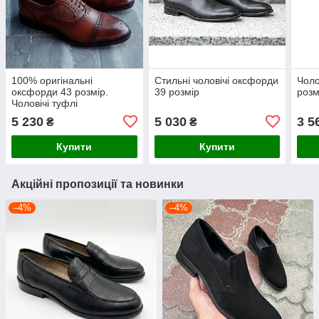
100% оригінальні
Стильні чоловічі оксфорди
Чоло
оксфорди 43 розмір.
39 розмір
розм
Чоловічі туфлі
5 230
5 030
3 5
₴
₴
Купити
Купити
Акційні пропозиції та новинки
–4%
–4%