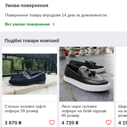
Умови повернення
Повернення товару впродовж 14 днів за домовленістю
Всі умови повернення
Подібні товари компанії
Стильні чоловічі туфлі
Легкі чорні чоловічі
Шкір
лофери 39 розмір
лофери на білій підошві
на м
40 розмір
розм
3 670
4 720
4 1
₴
₴