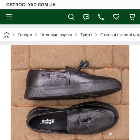
ОSTROGLYAD.СOM.UA
Товари
Чоловіче взуття
Туфлі
Стильні шкіряні чо