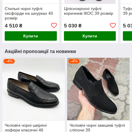
Стильні чорні туфлі
Ціліснокроєні туфлі
Туфл
оксфорди на шнурках 40
коричневі ІКОС 39 розмір
39 р
розмір
4 510
5 030
5 0
₴
₴
Купити
Купити
Акційні пропозиції та новинки
–4%
–4%
Чоловічі чорні шкіряні
Чоловічі чорні замшеві туфлі
лофери класичні 46
сліпони 39