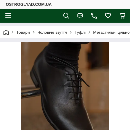
ОSTROGLYAD.СOM.UA
Товари
Чоловіче взуття
Туфлі
Мегастильні цільно