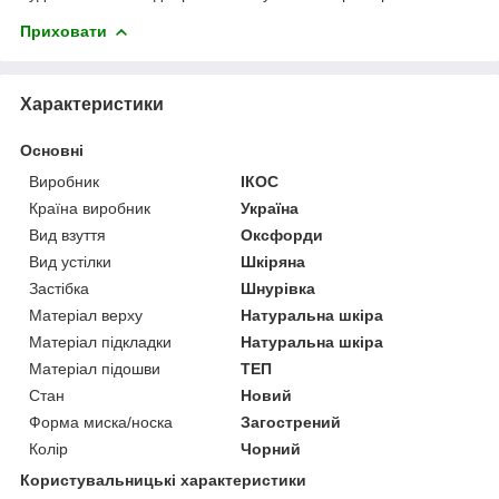
Приховати
Характеристики
Основні
Виробник
ІКОС
Країна виробник
Україна
Вид взуття
Оксфорди
Вид устілки
Шкіряна
Застібка
Шнурівка
Матеріал верху
Натуральна шкіра
Матеріал підкладки
Натуральна шкіра
Матеріал підошви
ТЕП
Стан
Новий
Форма миска/носка
Загострений
Колір
Чорний
Користувальницькі характеристики