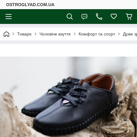
ОSTROGLYAD.СOM.UA
Товари
Чоловіче взуття
Комфорт та спорт
Дуже з