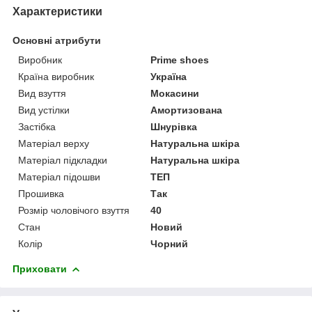
Характеристики
Основні атрибути
Виробник
Prime shoes
Країна виробник
Україна
Вид взуття
Мокасини
Вид устілки
Амортизована
Застібка
Шнурівка
Матеріал верху
Натуральна шкіра
Матеріал підкладки
Натуральна шкіра
Матеріал підошви
ТЕП
Прошивка
Так
Розмір чоловічого взуття
40
Стан
Новий
Колір
Чорний
Приховати