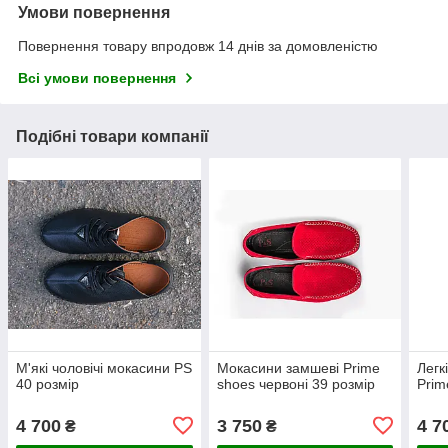
Умови повернення
Повернення товару впродовж 14 днів за домовленістю
Всі умови повернення
Подібні товари компанії
М'які чоловічі мокасини PS
Мокасини замшеві Prime
Легк
40 розмір
shoes червоні 39 розмір
Prim
4 700
3 750
4 7
₴
₴