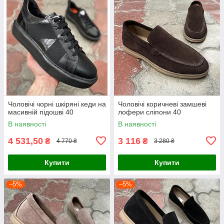
Чоловічі чорні шкіряні кеди на
Чоловічі коричневі замшеві
масивній підошві 40
лофери сліпони 40
В наявності
В наявності
4 531,50
3 116
₴
₴
4 770 ₴
3 280 ₴
Купити
Купити
–5%
–5%