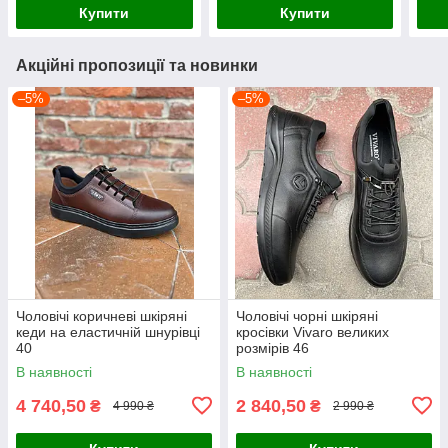
Купити
Купити
Акційні пропозиції та новинки
–5%
–5%
Чоловічі коричневі шкіряні
Чоловічі чорні шкіряні
кеди на еластичній шнурівці
кросівки Vivaro великих
40
розмірів 46
В наявності
В наявності
4 740,50
2 840,50
₴
₴
4 990 ₴
2 990 ₴