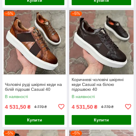
Купити
Купити
–5%
–5%
Коричневі чоловічі шкіряні
Чоловічі руді шкіряні кеди на
кеди Casual на білою
білій підошві Casual 40
підошвою 40
В наявності
В наявності
4 531,50
4 531,50
₴
₴
4 770 ₴
4 770 ₴
Купити
Купити
–5%
–5%