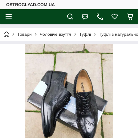
ОSTROGLYAD.СOM.UA
Товари
Чоловіче взуття
Туфлі
Туфлі з натурально