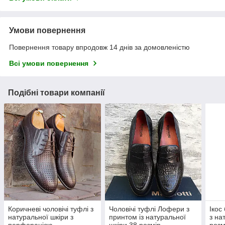
Умови повернення
Повернення товару впродовж 14 днів за домовленістю
Всі умови повернення
Подібні товари компанії
Коричневі чоловічі туфлі з
Чоловічі туфлі Лофери з
Ікос
натуральної шкіри з
принтом із натуральної
з на
перфорацією
шкіри 38 розмір
розм