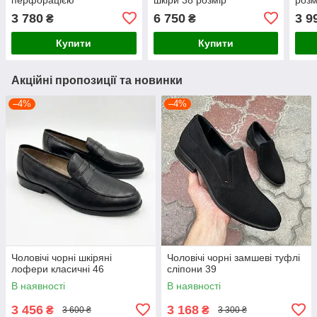
3 780
6 750
3 9
₴
₴
Купити
Купити
Акційні пропозиції та новинки
–4%
–4%
Чоловічі чорні шкіряні
Чоловічі чорні замшеві туфлі
лофери класичні 46
сліпони 39
В наявності
В наявності
3 456
3 168
₴
₴
3 600 ₴
3 300 ₴