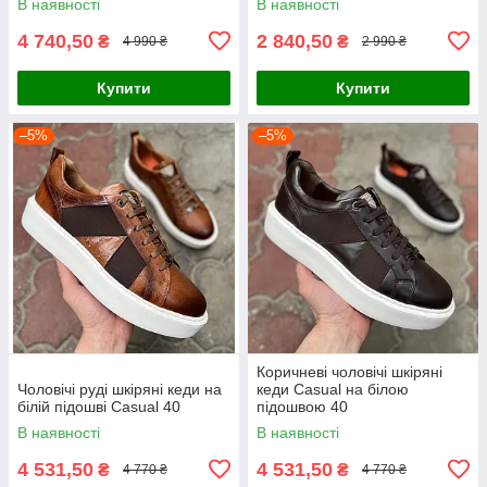
В наявності
В наявності
4 740,50
2 840,50
₴
₴
4 990 ₴
2 990 ₴
Купити
Купити
–5%
–5%
Коричневі чоловічі шкіряні
Чоловічі руді шкіряні кеди на
кеди Casual на білою
білій підошві Casual 40
підошвою 40
В наявності
В наявності
4 531,50
4 531,50
₴
₴
4 770 ₴
4 770 ₴