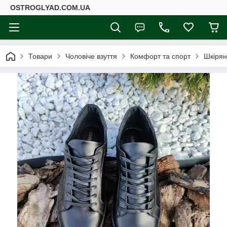
ОSTROGLYAD.СOM.UA
Товари
Чоловіче взуття
Комфорт та спорт
Шкірян