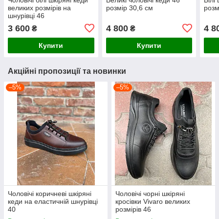
великих розмірів на
розмір 30,6 см
розм
шнурівці 46
3 600
4 800
4 8
₴
₴
Купити
Купити
Акційні пропозиції та новинки
–5%
–5%
Чоловічі коричневі шкіряні
Чоловічі чорні шкіряні
кеди на еластичній шнурівці
кросівки Vivaro великих
40
розмірів 46