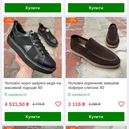
Купити
Купити
–5%
–5%
Чоловічі чорні шкіряні кеди на
Чоловічі коричневі замшеві
масивній підошві 40
лофери сліпони 40
В наявності
В наявності
4 531,50
3 116
₴
₴
4 770 ₴
3 280 ₴
Купити
Купити