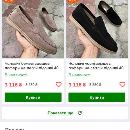
–5%
–5%
Чоловічі бежеві замшеві
Чоловічі чорні замшеві
лофери на легкій підошві 40
лофери на світлій підошві 40
В наявності
В наявності
3 116
3 116
₴
₴
3 280 ₴
3 280 ₴
Купити
Купити
Показати ще
Про нас