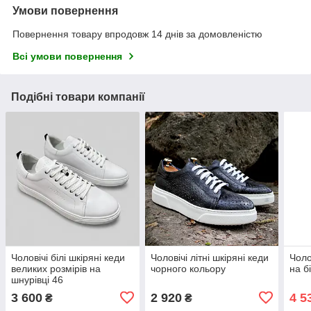
Умови повернення
Повернення товару впродовж 14 днів за домовленістю
Всі умови повернення
Подібні товари компанії
Чоловічі білі шкіряні кеди
Чоловічі літні шкіряні кеди
Чоло
великих розмірів на
чорного кольору
на б
шнурівці 46
3 600
2 920
4 5
₴
₴