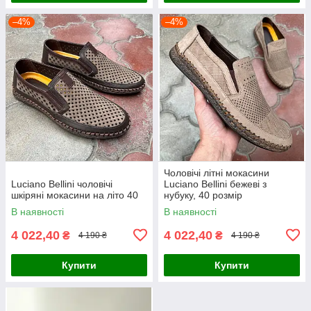
–4%
–4%
Чоловічі літні мокасини
Luciano Bellini чоловічі
Luciano Bellini бежеві з
шкіряні мокасини на літо 40
нубуку, 40 розмір
В наявності
В наявності
4 022,40
4 022,40
₴
₴
4 190 ₴
4 190 ₴
Купити
Купити