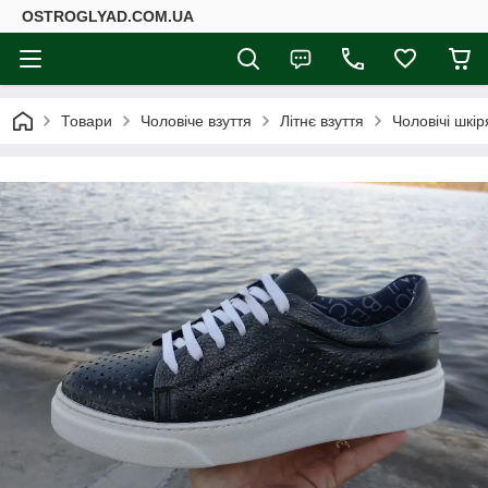
ОSTROGLYAD.СOM.UA
Товари
Чоловіче взуття
Літнє взуття
Чоловічі шкір