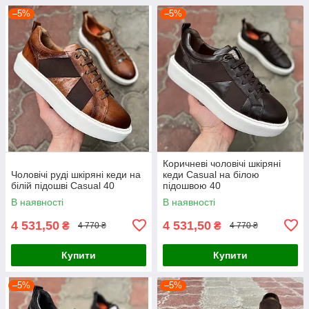
–5%
–5%
Коричневі чоловічі шкіряні
Чоловічі руді шкіряні кеди на
кеди Casual на білою
білій підошві Casual 40
підошвою 40
В наявності
В наявності
4 531,50
4 531,50
₴
₴
4 770 ₴
4 770 ₴
Купити
Купити
–5%
–5%