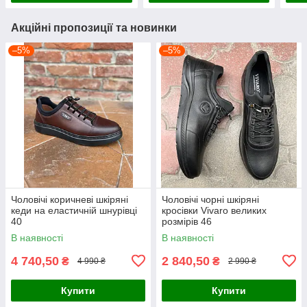
Акційні пропозиції та новинки
–5%
–5%
Чоловічі коричневі шкіряні
Чоловічі чорні шкіряні
кеди на еластичній шнурівці
кросівки Vivaro великих
40
розмірів 46
В наявності
В наявності
4 740,50
2 840,50
₴
₴
4 990 ₴
2 990 ₴
Купити
Купити