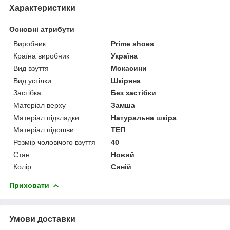
Характеристики
Основні атрибути
Виробник
Prime shoes
Країна виробник
Україна
Вид взуття
Мокасини
Вид устілки
Шкіряна
Застібка
Без застібки
Матеріал верху
Замша
Матеріал підкладки
Натуральна шкіра
Матеріал підошви
ТЕП
Розмір чоловічого взуття
40
Стан
Новий
Колір
Синій
Приховати
Умови доставки