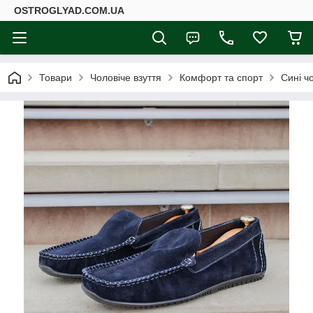
ОSTROGLYAD.СOM.UA
Товари
Чоловіче взуття
Комфорт та спорт
Сині ч