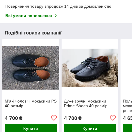
Повернення товару впродовж 14 днів за домовленістю
Всі умови повернення
Подібні товари компанії
М'які чоловічі мокасини PS
Дуже зручні мокасини
Поль
40 розмір
Prime Shoes 40 розмір
мока
розм
4 700
4 700
4 6
₴
₴
Купити
Купити