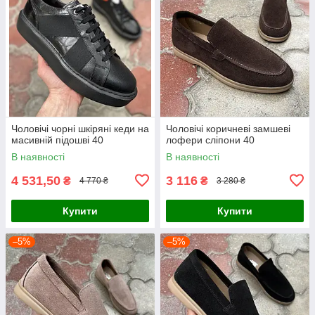
Чоловічі чорні шкіряні кеди на
Чоловічі коричневі замшеві
масивній підошві 40
лофери сліпони 40
В наявності
В наявності
4 531,50
3 116
₴
₴
4 770 ₴
3 280 ₴
Купити
Купити
–5%
–5%