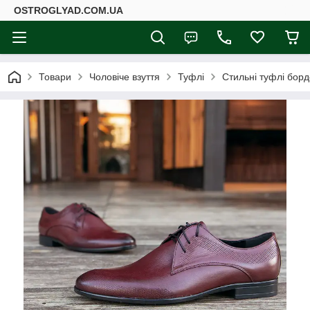
ОSTROGLYAD.СOM.UA
Товари
Чоловіче взуття
Туфлі
Стильні туфлі борд