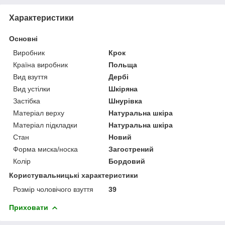
Характеристики
Основні
Виробник
Крок
Країна виробник
Польща
Вид взуття
Дербі
Вид устілки
Шкіряна
Застібка
Шнурівка
Матеріал верху
Натуральна шкіра
Матеріал підкладки
Натуральна шкіра
Стан
Новий
Форма миска/носка
Загострений
Колір
Бордовий
Користувальницькі характеристики
Розмір чоловічого взуття
39
Приховати