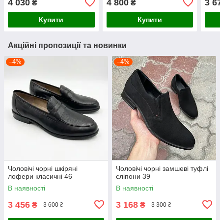
4 030
4 800
3 6
₴
₴
Купити
Купити
Акційні пропозиції та новинки
–4%
–4%
Чоловічі чорні шкіряні
Чоловічі чорні замшеві туфлі
лофери класичні 46
сліпони 39
В наявності
В наявності
3 456
3 168
₴
₴
3 600 ₴
3 300 ₴