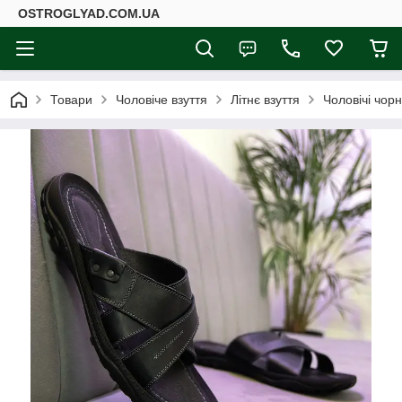
ОSTROGLYAD.СOM.UA
Товари
Чоловіче взуття
Літнє взуття
Чоловічі чор