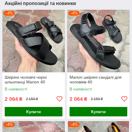
Акційні пропозиції та новинки
–4%
–4%
Шкіряні чоловічі чорні
Marion шкіряні сандалі для
шльопанці Marion 40
чоловіків 40
В наявності
В наявності
2 064
2 064
₴
₴
2 150 ₴
2 150 ₴
Купити
Купити
–4%
–4%