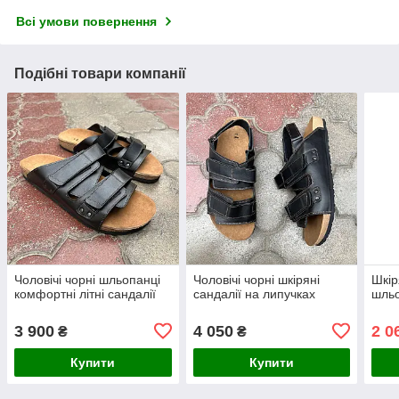
Всі умови повернення
Подібні товари компанії
Чоловічі чорні шльопанці
Чоловічі чорні шкіряні
Шкір
комфортні літні сандалії
сандалії на липучках
шльо
3 900
4 050
2 0
₴
₴
Купити
Купити