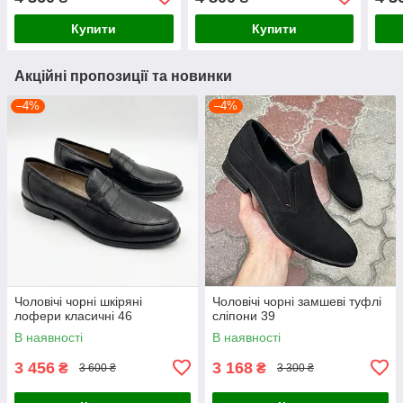
Купити
Купити
Акційні пропозиції та новинки
–4%
–4%
Чоловічі чорні шкіряні
Чоловічі чорні замшеві туфлі
лофери класичні 46
сліпони 39
В наявності
В наявності
3 456
3 168
₴
₴
3 600 ₴
3 300 ₴