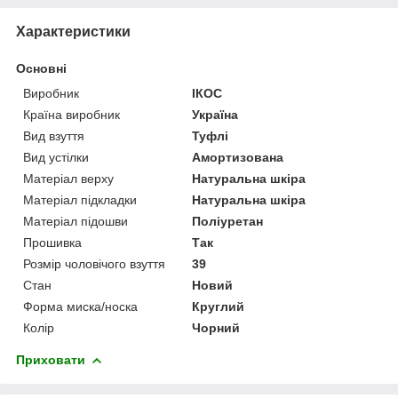
Характеристики
Основні
Виробник
ІКОС
Країна виробник
Україна
Вид взуття
Туфлі
Вид устілки
Амортизована
Матеріал верху
Натуральна шкіра
Матеріал підкладки
Натуральна шкіра
Матеріал підошви
Поліуретан
Прошивка
Так
Розмір чоловічого взуття
39
Стан
Новий
Форма миска/носка
Круглий
Колір
Чорний
Приховати