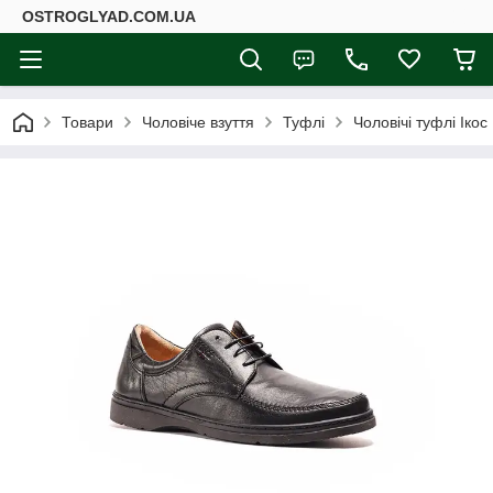
ОSTROGLYAD.СOM.UA
Товари
Чоловіче взуття
Туфлі
Чоловічі туфлі Іко