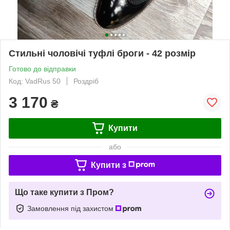
Стильні чоловічі туфлі броги - 42 розмір
Готово до відправки
Код: VadRus 50
Роздріб
3 170
₴
Купити
або
Купити з
Що таке купити з Пром?
Замовлення під захистом