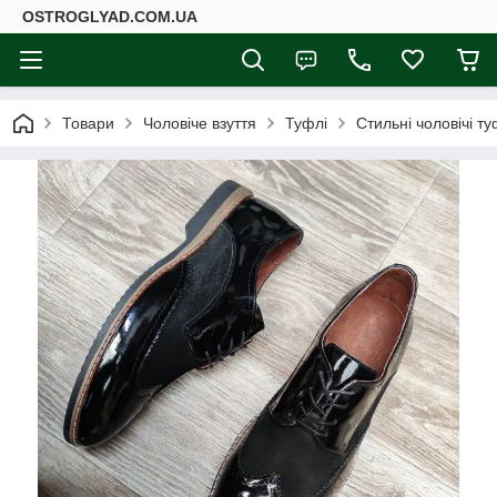
ОSTROGLYAD.СOM.UA
Товари
Чоловіче взуття
Туфлі
Стильні чоловічі ту