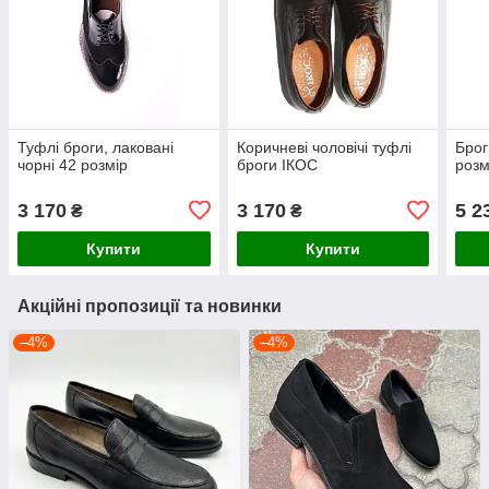
Туфлі броги, лаковані
Коричневі чоловічі туфлі
Брог
чорні 42 розмір
броги ІКОС
розм
3 170
3 170
5 2
₴
₴
Купити
Купити
Акційні пропозиції та новинки
–4%
–4%