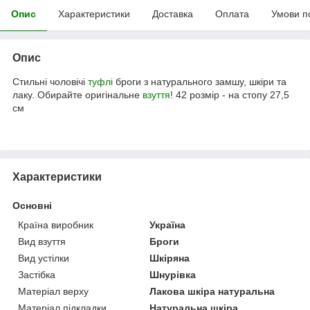
Опис
Характеристики
Доставка
Оплата
Умови п
Опис
Стильні чоловічі
туфлі
броги з натурального замшу, шкіри та
лаку. Обирайте оригінальне
взуття
! 42 розмір - на стопу 27,5
см
Характеристики
Основні
Країна виробник
Україна
Вид взуття
Броги
Вид устілки
Шкіряна
Застібка
Шнурівка
Матеріал верху
Лакова шкіра натуральна
Матеріал підкладки
Натуральна шкіра