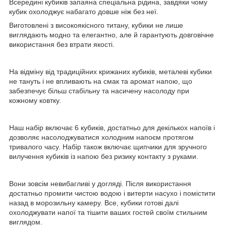
Всередині кубиків запаяна спеціальна рідина, завдяки чому
кубик охолоджує набагато довше ніж без неї.
Виготовлені з високоякісного титану, кубики не лише
виглядають модно та елегантно, але й гарантують довговічне
використання без втрати якості.
На відміну від традиційних крижаних кубиків, металеві кубики
не тануть і не впливають на смак та аромат напою, що
забезпечує більш стабільну та насичену насолоду при
кожному ковтку.
Наш набір включає 6 кубиків, достатньо для декількох напоїв і
дозволяє насолоджуватися холодним напоєм протягом
тривалого часу. Набір також включає щипчики для зручного
вилучення кубиків із напою без ризику контакту з руками.
Вони зовсім невибагливі у догляді. Після використання
достатньо промити чистою водою і витерти насухо і помістити
назад в морозильну камеру. Все, кубики готові далі
охолоджувати напої та тішити ваших гостей своїм стильним
виглядом.