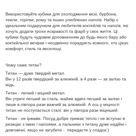
Використовуйте кубики для охолодження віскі, бурбона,
текіли, горілки, рому та інших улюблених напоїв. Набір є
ідеальним подарунком для любителів коктейлів та напоїв, які
хочуть додати трохи яскравості та фарб у своє життя. Ці
кубики будуть чудовим доповненням до будь-якого бару або
коктейльної вечірки і неодмінно порадують кожного, хто цінує
комфорт, стиль та веселощі.
Чому саме титан?
Титан — дуже твердий метал.
Він у 12 разів твердіший за алюміній, в 4 рази — за залізо та
мідь.
Титан - легкий і міцний метал.
Він утричі легший за сталь, майже вдвічі легший за залізо і
лише в півтора рази важчий за алюміній. А ось у міцності
титан не поступається сталі: він у півтора рази міцніший.
Титан - не іржавіє. Посуд добре тримає тепло і не вступає в
реакцію з їжею і напоями, а пальники з титану дуже надійні і
довговічні, якщо не загубите - передасте у спадок:)