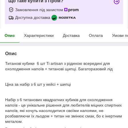
Що таке купити з Пром?
Замовлення під захистом
Доступна доставка
Опис
Характеристики
Доставка
Оплата
Умови п
Опис
Титанові кубики 6 шт Ti artisan з рідиною всередині для
охолодження напоїв + титанові щипці. Багаторазовий лід
Ціна за набір з 6 шт у кейсі + шипці
Набір з 6 титанових квадратних кубиків для охолодження
напоїв - це унікальне рішення для любителів міцних спиртних
напоїв, які хочуть насолодитися своїми напоями, не
розбавляючи їх льодом + титан не змінює смак, бо є інертним
металом.