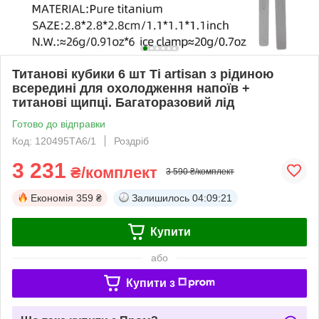
Титанові кубики 6 шт Ti artisan з рідиною
всередині для охолодження напоїв +
титанові щипці. Багаторазовий лід
Готово до відправки
Код: 120495ТА6/1
Роздріб
3 231
₴/комплект
3 590 ₴/комплект
Економія
359 ₴
Залишилось
04:09:21
Купити
або
Купити з