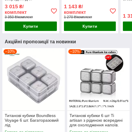
охолодження напоїв.
3 015
1 143
₴/
₴/
Багаторазовий лід
комплект
комплект
1 3
3 350 ₴/комплект
1 270 ₴/комплект
Купити
Купити
Акційні пропозиції та новинки
–10%
–10%
Титанові кубики Boundless
Титанові кубики 6 шт Ti
Voyage 6 шт. Багаторазовий
artisan з рідиною всередині
лід
для охолодження напоїв.
Багаторазовий лід
Готово до відправки
Готово до відправки