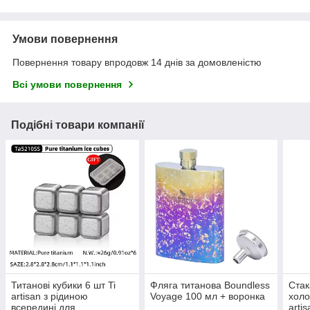
Умови повернення
Повернення товару впродовж 14 днів за домовленістю
Всі умови повернення
Подібні товари компанії
Титанові кубики 6 шт Ti
Фляга титанова Boundless
Стак
artisan з рідиною
Voyage 100 мл + воронка
холо
всередині для
artis