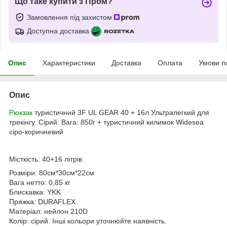
Що таке купити з Пром?
Замовлення під захистом
Доступна доставка
Опис
Характеристики
Доставка
Оплата
Умови п
Опис
Рюкзак
туристичний 3F UL GEAR 40 + 16л Ультралегкий для
трекінгу. Сірий. Вага: 850г + туристичний килимок Widesea
сіро-коричневий
Місткість: 40+16 літрів
Розміри: 80см*30см*22см
Вага нетто: 0,85 кг
Блискавка: YKK
Пряжка: DURAFLEX
Матеріал: нейлон 210D
Колір: сірий. Інші кольори уточнюйте наявність.