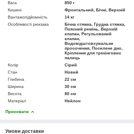
Вага
850 г
Кишені
Фронтальний, Бічні, Верхній
Вантажопідйомність
14 кг
Особливості рюкзака
Бічна стяжка, Грудна стяжка,
Поясний ремінь, Верхній
клапан, Регульований
клапан,
Водовідштовхувальне
просочення, Посилене дно,
Кріплення для трекінгових
палиць
Колір
Сірий
Стан
Новий
Глибина
22 см
Ширина
30 см
Висота
80 см
Матеріал
Нейлон
Приховати
Умови доставки