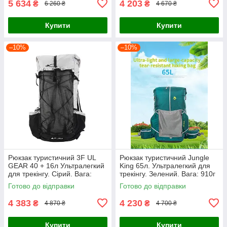
5 634
4 203
₴
₴
6 260 ₴
4 670 ₴
Купити
Купити
–10%
–10%
Рюкзак туристичний 3F UL
Рюкзак туристичний Jungle
GEAR 40 + 16л Ультралегкий
King 65л. Ультралегкий для
для трекінгу. Сірий. Вага:
трекінгу. Зелений. Вага: 910г
850г
Готово до відправки
Готово до відправки
4 383
4 230
₴
₴
4 870 ₴
4 700 ₴
Купити
Купити