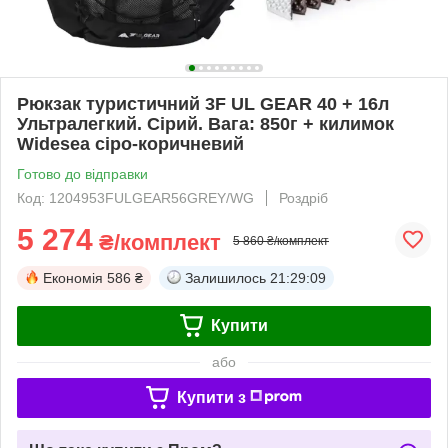
Рюкзак туристичний 3F UL GEAR 40 + 16л
Ультралегкий. Сірий. Вага: 850г + килимок
Widesea сіро-коричневий
Готово до відправки
Код: 1204953FULGEAR56GREY/WG
Роздріб
5 274
₴/комплект
5 860 ₴/комплект
Економія
586 ₴
Залишилось
21:29:09
Купити
або
Купити з