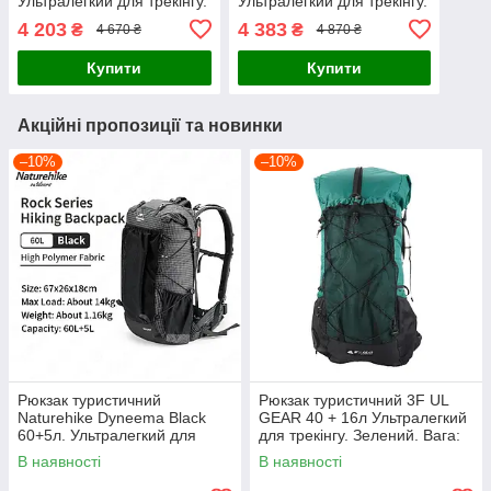
Ультралегкий для трекінгу.
Ультралегкий для трекінгу.
Зелений. Вага: 850г
Сірий. Вага: 850г
4 203
4 383
₴
₴
4 670 ₴
4 870 ₴
Купити
Купити
Акційні пропозиції та новинки
–10%
–10%
Рюкзак туристичний
Рюкзак туристичний 3F UL
Naturehike Dyneema Black
GEAR 40 + 16л Ультралегкий
60+5л. Ультралегкий для
для трекінгу. Зелений. Вага:
трекінгу, з каркасом +
850г
В наявності
В наявності
рейнкавер