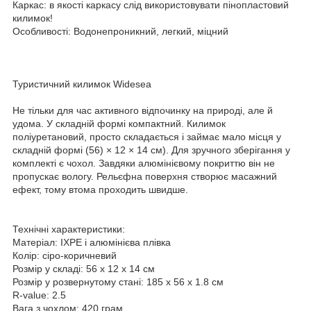
Каркас: в якості каркасу слід використовувати пінопластовий
килимок!
Особливості: Водонепроникний, легкий, міцний
Туристичний килимок Widesea
Не тільки для час активного відпочинку на природі, але й
удома. У складній формі компактний. Килимок
поліуретановий, просто складається і займає мало місця у
складній формі (56) × 12 × 14 см). Для зручного зберігання у
комплекті є чохол. Завдяки алюмінієвому покриттю він не
пропускає вологу. Рельєфна поверхня створює масажний
ефект, тому втома проходить швидше.
Технічні характеристики:
Матеріал: IXPE і алюмінієва плівка
Колір: сіро-коричневий
Розмір у складі: 56 x 12 x 14 см
Розмір у розвернутому стані: 185 x 56 x 1.8 см
R-value: 2.5
Вага з чохлом: 420 грам