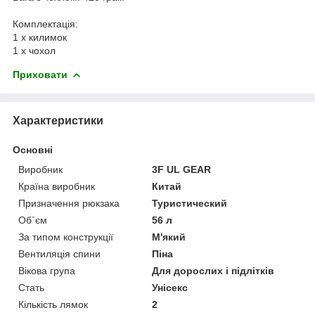
Комплектація:
1 х килимок
1 х чохол
Приховати
Характеристики
Основні
Виробник
3F UL GEAR
Країна виробник
Китай
Призначення рюкзака
Туристический
Об`єм
56 л
За типом конструкції
М'який
Вентиляція спини
Піна
Вікова група
Для дорослих і підлітків
Стать
Унісекс
Кількість лямок
2