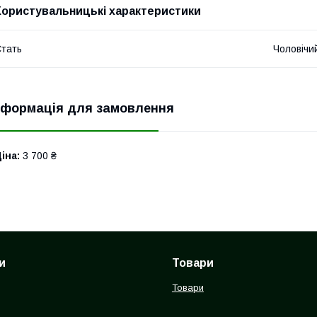
Користувальницькі характеристики
тать
Чоловічи
нформація для замовлення
іна:
3 700 ₴
и
Товари
Товари