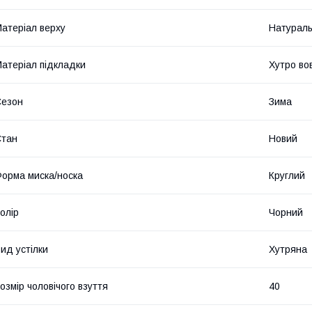
атеріал верху
Натураль
атеріал підкладки
Хутро во
Сезон
Зима
Стан
Новий
орма миска/носка
Круглий
олір
Чорний
ид устілки
Хутряна
озмір чоловічого взуття
40