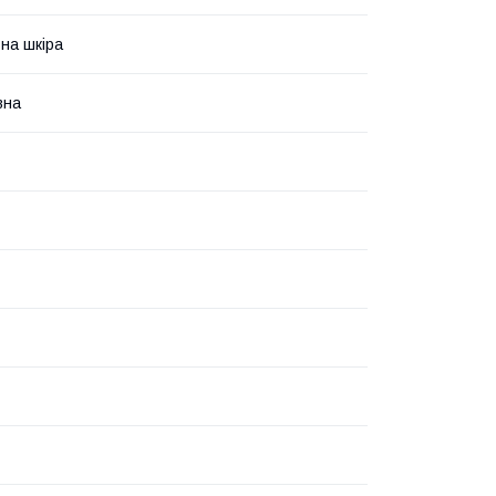
на шкіра
вна