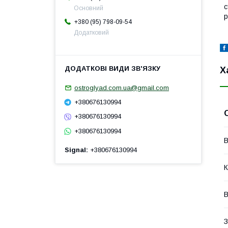
с
Основний
р
+380 (95) 798-09-54
Додатковий
Х
ostroglyad.com.ua@gmail.com
+380676130994
+380676130994
+380676130994
В
Signal
+380676130994
К
В
З