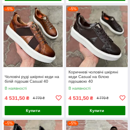
–5%
–5%
Коричневі чоловічі шкіряні
Чоловічі руді шкіряні кеди на
кеди Casual на білою
білій підошві Casual 40
підошвою 40
В наявності
В наявності
4 531,50
4 531,50
₴
₴
4 770 ₴
4 770 ₴
Купити
Купити
–5%
–5%