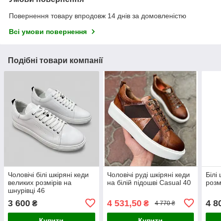
Повернення товару впродовж 14 днів за домовленістю
Всі умови повернення
Подібні товари компанії
Чоловічі білі шкіряні кеди
Чоловічі руді шкіряні кеди
Білі
великих розмірів на
на білій підошві Casual 40
розм
шнурівці 46
3 600
4 531,50
4 8
₴
₴
4 770 ₴
Купити
Купити