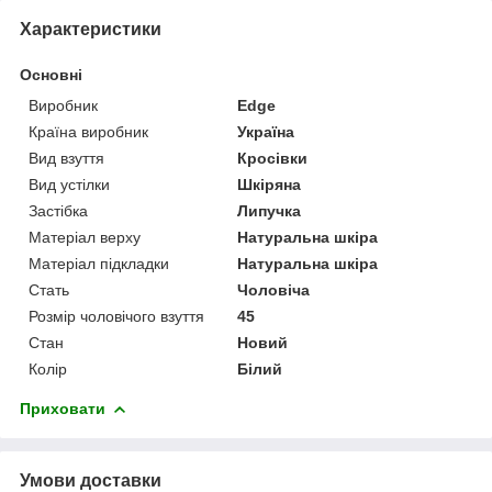
Характеристики
Основні
Виробник
Edge
Країна виробник
Україна
Вид взуття
Кросівки
Вид устілки
Шкіряна
Застібка
Липучка
Матеріал верху
Натуральна шкіра
Матеріал підкладки
Натуральна шкіра
Стать
Чоловіча
Розмір чоловічого взуття
45
Стан
Новий
Колір
Білий
Приховати
Умови доставки