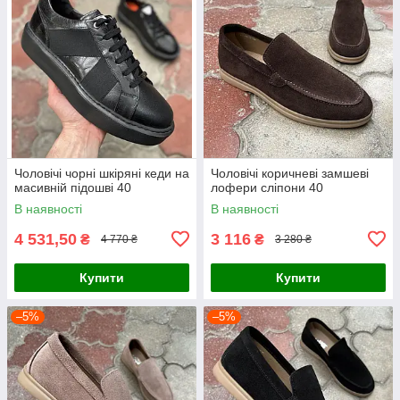
Чоловічі чорні шкіряні кеди на
Чоловічі коричневі замшеві
масивній підошві 40
лофери сліпони 40
В наявності
В наявності
4 531,50
3 116
₴
₴
4 770 ₴
3 280 ₴
Купити
Купити
–5%
–5%