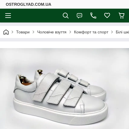
ОSTROGLYAD.СOM.UA
Товари
Чоловіче взуття
Комфорт та спорт
Білі шк