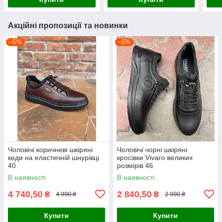
Акційні пропозиції та новинки
–5%
–5%
Чоловічі коричневі шкіряні
Чоловічі чорні шкіряні
кеди на еластичній шнурівці
кросівки Vivaro великих
40
розмірів 46
В наявності
В наявності
4 740,50
2 840,50
₴
₴
4 990 ₴
2 990 ₴
Купити
Купити