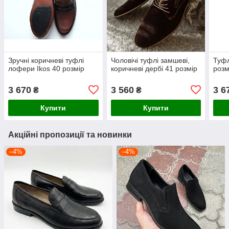
Зручні коричневі туфлі
Чоловічі туфлі замшеві,
Туфл
лофери Ikos 40 розмір
коричневі дербі 41 розмір
розм
3 670
3 560
3 6
₴
₴
Купити
Купити
Акційні пропозиції та новинки
–4%
–4%