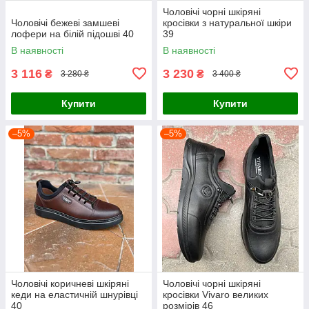
Чоловічі чорні шкіряні
Чоловічі бежеві замшеві
кросівки з натуральної шкіри
лофери на білій підошві 40
39
В наявності
В наявності
3 116
3 230
₴
₴
3 280 ₴
3 400 ₴
Купити
Купити
–5%
–5%
Чоловічі коричневі шкіряні
Чоловічі чорні шкіряні
кеди на еластичній шнурівці
кросівки Vivaro великих
40
розмірів 46