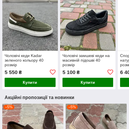
Чоловічі кеди Kadar
Чоловічі замшеві кеди на
Спор
зеленого кольору 40
масивній підошві 40
нату
розмір
розмір
розм
5 550
5 100
6 4
₴
₴
Купити
Купити
Акційні пропозиції та новинки
–5%
–5%