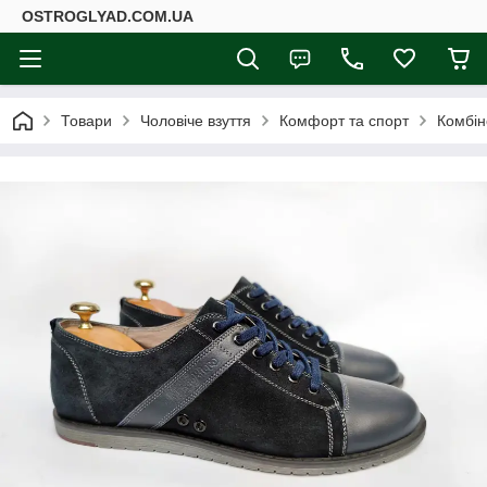
ОSTROGLYAD.СOM.UA
Товари
Чоловіче взуття
Комфорт та спорт
Комбін