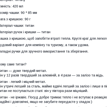
мність: 420 мл
озмір чашки: 90 * 85 мм
ага з кришкою: 90 г
атеріал чашки: титан
атеріал ручок і кришки — титан
ашка з кришкою, щоб запобігти втраті тепла. Круглі краї для легк
удовий варіант для кемпінгу та туризму, а також удома.
кладні ручки для зручного використання та зберігання.
ому саме титан?
итан — дуже твердий метал.
ін у 12 разів твердіший за алюміній, в 4 рази — за залізо та мідь.
итан - легкий і міцний метал.
ін утричі легший за сталь, майже вдвічі легший за залізо і лише в п
итан не поступається сталі: він у півтора рази міцніший.
итан - не іржавіє. Посуд добре тримає тепло і не вступає в реакцію
адійні і довговічні, якщо не загубите передасте у спадок:)