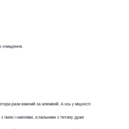
ого очищення.
івтора рази важчий за алюміній. А ось у міцності
 з їжею і напоями, а пальники з титану дуже