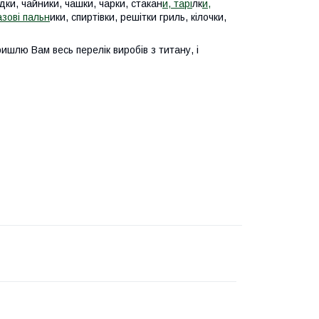
дки, чайники, чашки, чарки, стакан
и, тарі
лк
и,
азові пальн
ики, спиртівки, решітки гриль, кілочки,
ишлю Вам весь перелік виробів з титану, і