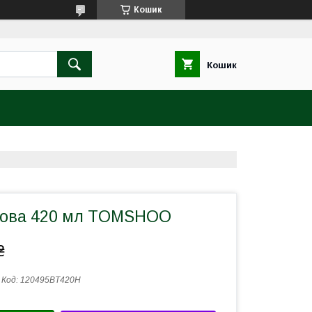
Кошик
Кошик
нова 420 мл TOMSHOO
₴
Код:
120495BТ420Н