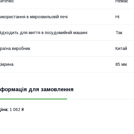
итечко
Немає
икористання в мікрохвильовій печі
Ні
ідходить для миття в посудомийній машині
Так
раїна виробник
Китай
Ширина
85 мм
нформація для замовлення
іна:
1 062 ₴