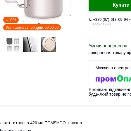
Купити
+380 (67) 613-09-94
–10%
Основний
Залишилось
0
0
днів
0
0
0
0
0
0
повернення товару п
У компанії підключені
будь-який товар не п
ашка титанова 420 мл TOMSHOO + чохол
атеріал: титану