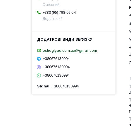
Основний
Є
+380 (95) 798-09-54
Р
Додатковий
В
М
М
Ч
ostroglyad.com.ua@gmail.com
Ч
+380676130994
С
+380676130994
+380676130994
Ч
Signal
+380676130994
Т
В
Т
В
т
Т
н