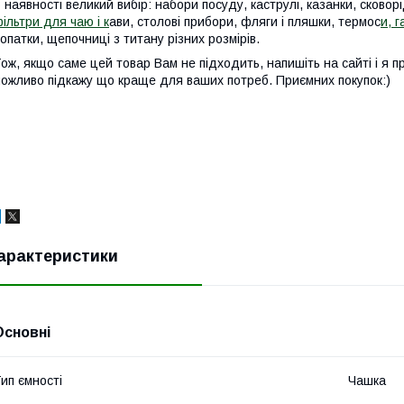
 наявності великий вибір: набори посуду, каструлі, казанки, сковорі
ільтри для чаю і к
ави, столові прибори, фляги і пляшки, термос
и, г
опатки, щепочниці з титану різних розмірів.
ож, якщо саме цей товар Вам не підходить, напишіть на сайті і я пр
ожливо підкажу що краще для ваших потреб. Приємних покупок:)
арактеристики
Основні
ип ємності
Чашка