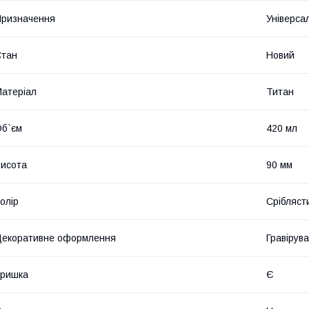
ризначення
Універса
Стан
Новий
атеріал
Титан
б`єм
420 мл
исота
90 мм
олір
Срібляст
екоративне оформлення
Гравірув
Кришка
Є