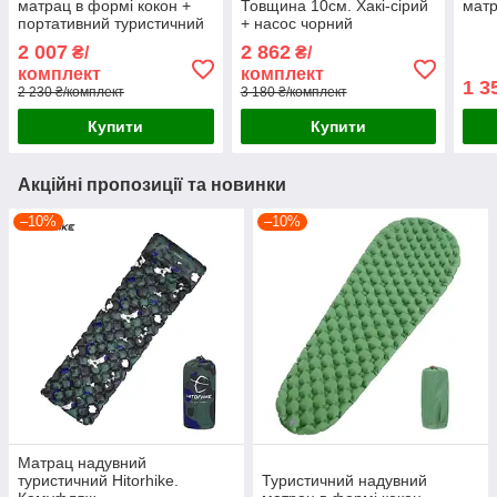
матрац в формі кокон +
Товщина 10см. Хакі-сірий
матр
портативний туристичний
+ насос чорний
насос з ліхтариком.
2 007
2 862
₴/
₴/
Зелений
комплект
комплект
1 3
2 230 ₴/комплект
3 180 ₴/комплект
Купити
Купити
Акційні пропозиції та новинки
–10%
–10%
Матрац надувний
туристичний Hitorhike.
Туристичний надувний