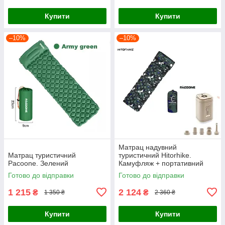
Купити
Купити
–10%
–10%
Матрац надувний
Матрац туристичний
туристичний Hitorhike.
Pacoone. Зелений
Камуфляж + портативний
туристичний насос Pacoone з
Готово до відправки
Готово до відправки
ліхтариком. Хакі
1 215
2 124
₴
₴
1 350 ₴
2 360 ₴
Купити
Купити