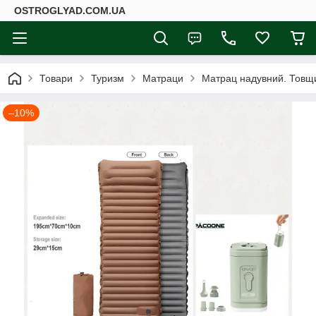
ОSTROGLYAD.СOM.UA
Товари
Туризм
Матраци
Матрац надувний. Товщи
–10%