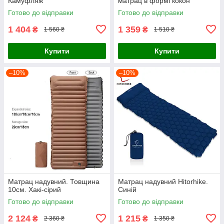
Камуфляж
матрац в формі кокон
Готово до відправки
Готово до відправки
1 404
1 359
₴
₴
1 560 ₴
1 510 ₴
Купити
Купити
–10%
–10%
Матрац надувний. Товщина
Матрац надувний Hitorhike.
10см. Хакі-сірий
Синій
Готово до відправки
Готово до відправки
2 124
1 215
₴
₴
2 360 ₴
1 350 ₴