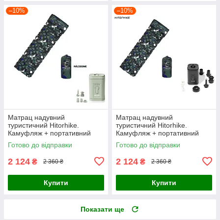
–10%
–10%
Матрац надувний
Матрац надувний
туристичний Hitorhike.
туристичний Hitorhike.
Камуфляж + портативний
Камуфляж + портативний
туристичний насос Pacoone з
туристичний насос Pacoone з
Готово до відправки
Готово до відправки
ліхтариком. Зелений
ліхтариком. Чорний
2 124
2 124
₴
₴
2 360 ₴
2 360 ₴
Купити
Купити
Показати ще