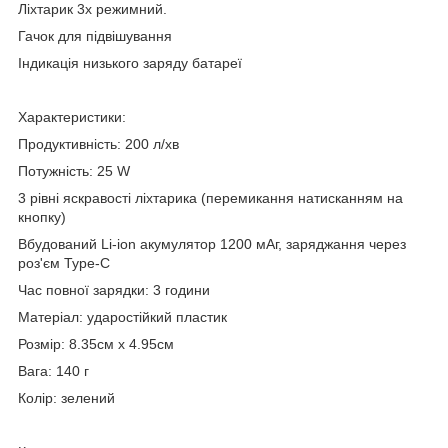
Ліхтарик 3х режимний.
Гачок для підвішування
Індикація низького заряду батареї
Характеристики:
Продуктивність: 200 л/хв
Потужність: 25 W
3 рівні яскравості ліхтарика (перемикання натисканням на
кнопку)
Вбудований Li-ion акумулятор 1200 мАг, заряджання через
роз'єм Type-C
Час повної зарядки: 3 години
Матеріал: ударостійкий пластик
Розмір: 8.35см х 4.95см
Вага: 140 г
Колір: зелений