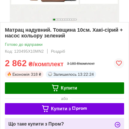
Матрац надувний. Товщина 10см. Хакі-сірий +
насос кольору зелений
Готово до відправки
Код: 120495Х10MN2
Роздріб
2 862
₴/комплект
3 180 ₴/комплект
Економія
318 ₴
Залишилось
13:22:23
Купити
або
Купити з
Що таке купити з Пром?