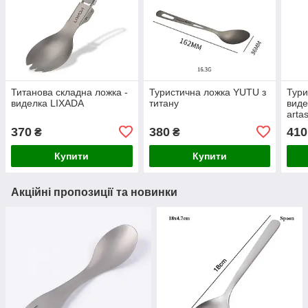
Титанова складна ложка -
Туристична ложка YUTU з
Тури
виделка LIXADA
титану
виде
arta
370
380
410
₴
₴
Купити
Купити
Акційні пропозиції та новинки