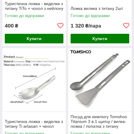
Туристична ложка - виделка з
титану TiTo + чохол з нейлону
Ложка велика з титану 2шт
Готово до відправки
Готово до відправки
400
1 320
₴
₴/пара
Купити
Купити
Посуд для кемпінгу Tomshoo
Туристична ложка - виделка з
Titanium 3 в 1 щипці / вилка-
титану Ti artasan + чехол
ложка / лопатка з титану
Готово до відправки
Готово до відправки