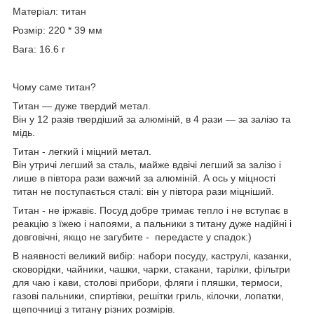
Матеріал: титан
Розмір: 220 * 39 мм
Вага: 16.6 г
Чому саме титан?
Титан — дуже твердий метал.
Він у 12 разів твердіший за алюміній, в 4 рази — за залізо та
мідь.
Титан - легкий і міцний метал.
Він утричі легший за сталь, майже вдвічі легший за залізо і
лише в півтора рази важчий за алюміній. А ось у міцності
титан не поступається сталі: він у півтора рази міцніший.
Титан - не іржавіє. Посуд добре тримає тепло і не вступає в
реакцію з їжею і напоями, а пальники з титану дуже надійні і
довговічні, якщо не загубите - передасте у спадок:)
В наявності великий вибір: набори посуду, каструлі, казанки,
сковорідки, чайники, чашки, чарки, стакани, тарілки, фільтри
для чаю і кави, столові прибори, фляги і пляшки, термоси,
газові пальники, спиртівки, решітки гриль, кілочки, лопатки,
щепочниці з титану різних розмірів.