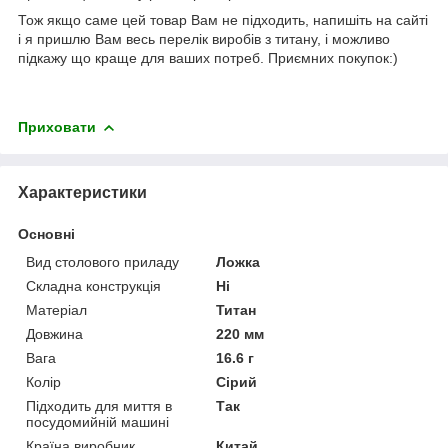
Тож якщо саме цей товар Вам не підходить, напишіть на сайті
і я пришлю Вам весь перелік виробів з титану, і можливо
підкажу що краще для ваших потреб. Приємних покупок:)
Приховати
Характеристики
Основні
Вид столового приладу
Ложка
Складна конструкція
Ні
Матеріал
Титан
Довжина
220 мм
Вага
16.6 г
Колір
Сірий
Підходить для миття в
Так
посудомийній машині
Країна виробник
Китай