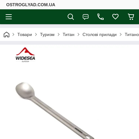
ОSTROGLYAD.СOM.UA
Товари
Туризм
Титан
Столові прилади
Титано