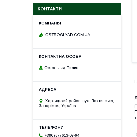
КОНТАКТИ
ОSTROGLYAD.СOM.UA
Острогляд Пилип
Г
Л
Хортицький район, вул. Лахтинська,
Запоріжжя, Україна
П
П
т
К
+380 (67) 613-09-94