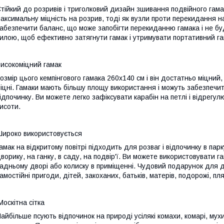
тійкий до розривів і триголковий дизайн зшивання подвійного га
аксимальну міцність на розрив, тоді як вузли проти перекидання н
абезпечити баланс, що може запобігти перекиданню гамака і не бу
илою, щоб ефективно затягнути гамак і утримувати портативний га
исокоміцний гамак
озмір цього кемпінгового гамака 260х140 см і він достатньо міцний,
іцні. Гамаки мають більшу площу використання і можуть забезпечит
ідпочинку. Ви можете легко зафіксувати карабін на петлі і відрегу
исоти.
ироко використовується
амак на відкритому повітрі підходить для розваг і відпочинку в парк
ворику, на ганку, в саду, на подвір'ї. Ви можете використовувати г
адньому дворі або колиску в приміщенні. Чудовий подарунок для др
амостійні пригоди, дітей, закоханих, батьків, матерів, подорожі, пл
оскітна сітка
айбільше псують відпочинок на природі усілякі комахи, комарі, мух