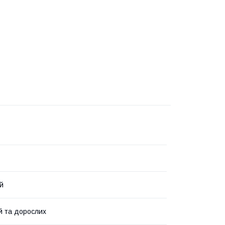
й
й та дорослих