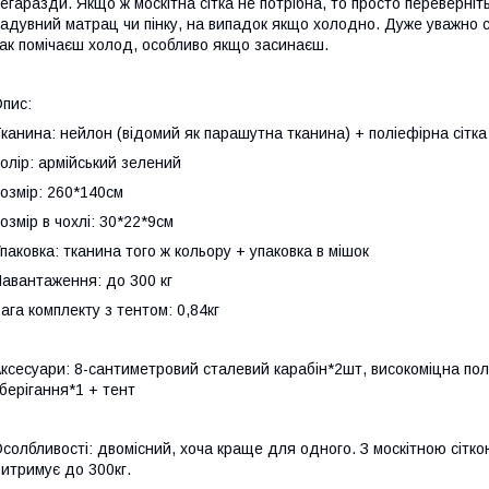
егаразди. Якщо ж москітна сітка не потрібна, то просто переверніть
адувний матрац чи пінку, на випадок якщо холодно. Дуже уважно 
ак помічаєш холод, особливо якщо засинаєш.
пис:
канина: нейлон (відомий як парашутна тканина) + поліефірна сітка
олір: армійський зелений
озмір: 260*140см
озмір в чохлі: 30*22*9см
паковка: тканина того ж кольору + упаковка в мішок
авантаження: до 300 кг
ага комплекту з тентом: 0,84кг
ксесуари: 8-сантиметровий сталевий карабін*2шт, високоміцна по
берігання*1 + тент
cолбливості: двомісний, хоча краще для одного. З москітною сіткою, 
итримує до 300кг.