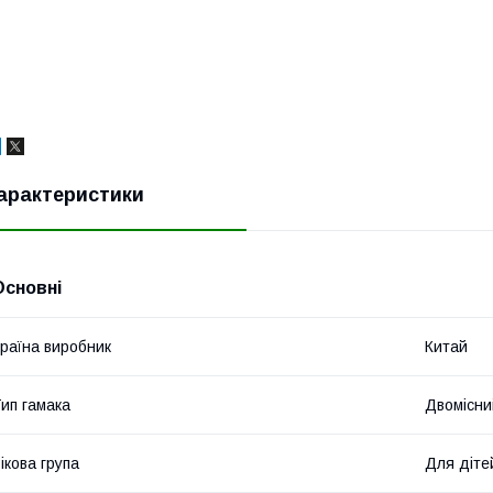
арактеристики
Основні
раїна виробник
Китай
ип гамака
Двомісни
ікова група
Для діте