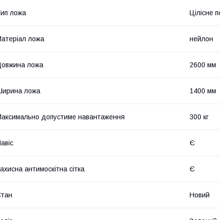
ип ложа
Цілісне 
атеріал ложа
нейлон
овжина ложа
2600 мм
Ширина ложа
1400 мм
аксимально допустиме навантаження
300 кг
авіс
Є
ахисна антимоскітна сітка
Є
Стан
Новий