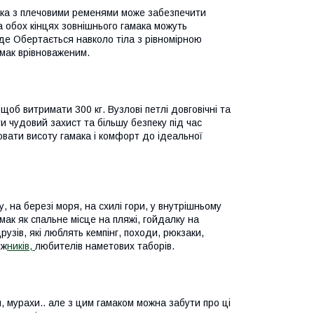
мака з плечовими ременями може забезпечити
а обох кінцях зовнішнього гамака можуть
де Обертається навколо тіла з рівномірною
мак врівноваженим.
 щоб витримати 300 кг. Вузлові петлі довговічні та
и чудовий захист та більшу безпеку під час
лювати висоту гамака і комфорт до ідеальної
у, на березі моря, на схилі гори, у внутрішньому
амак як спальне місце на пляжі, гойдалку на
узів, які люблять кемпінг, походи, рюкзаки,
яж
ників,
любителів наметових таборів.
и, мурахи.. але з цим гамаком можна забути про ці