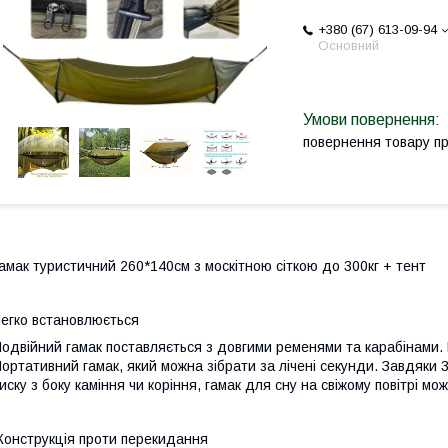
+380 (67) 613-09-94
Основний
повернення товару п
амак туристичний 260*140см з москітною сіткою до 300кг + тент
егко встановлюється
одвійний гамак поставляється з довгими ременями та карабінами. 
ортативний гамак, який можна зібрати за лічені секунди. Завдяки 3
иску з боку каміння чи коріння, гамак для сну на свіжому повітрі мо
онструкція проти перекидання