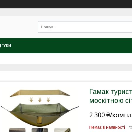
ДГУКИ
Гамак турис
москітною сі
2 300 ₴/компл
Немає в наявності
К