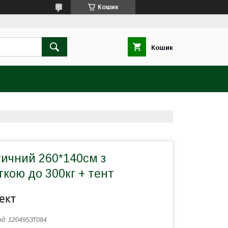
Кошик
Кошик
тичний 260*140см з
ткою до 300кг + тент
ект
од:
120495ЗТ084