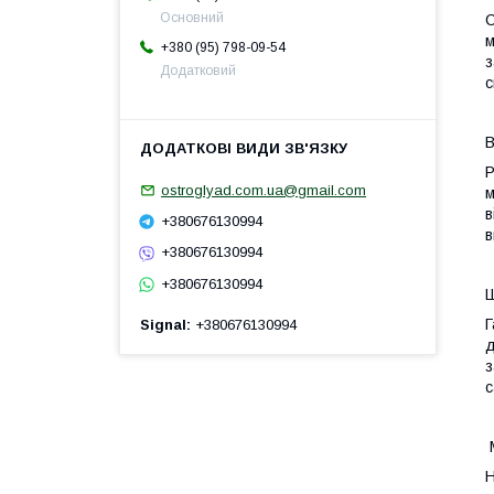
Основний
С
м
+380 (95) 798-09-54
з
Додатковий
с
В
Р
ostroglyad.com.ua@gmail.com
м
в
+380676130994
в
+380676130994
+380676130994
Ш
Г
Signal
+380676130994
д
з
с
М
Н