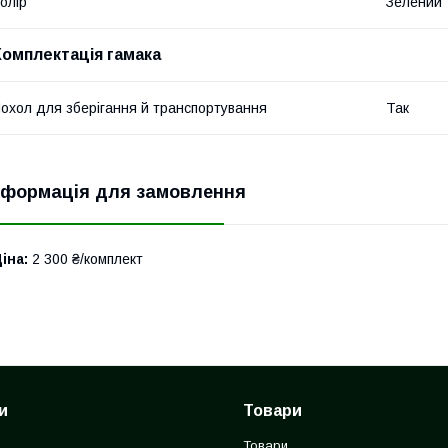
олір
Зелений
Комплектація гамака
охол для зберігання й транспортування
Так
нформація для замовлення
іна:
2 300 ₴/комплект
и
Товари
Товари