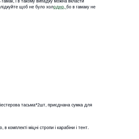
 гамак, і в такому випадку можна вкласти
слідкуйте щоб не було хол
одно,
бо в гамаку не
ліестерова тасьма*2шт, приєднана сумка для
в комплекті міцні стропи і карабіни і тент.