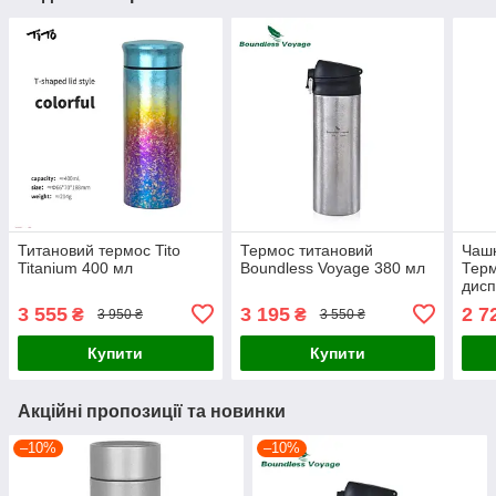
Титановий термос Tito
Термос титановий
Чашк
Titanium 400 мл
Boundless Voyage 380 мл
Терм
дис
тем
3 555
3 195
2 7
₴
₴
3 950 ₴
3 550 ₴
Купити
Купити
Акційні пропозиції та новинки
–10%
–10%