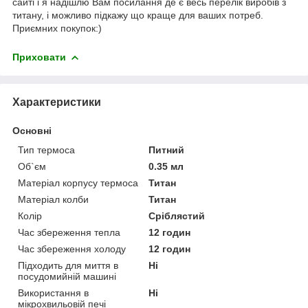
сайті і я надішлю Вам посилання де є весь перелік виробів з
титану, і можливо підкажу що краще для ваших потреб.
Приємних покупок:)
Приховати
Характеристики
Основні
Тип термоса
Питний
Об`єм
0.35 мл
Матеріал корпусу термоса
Титан
Матеріал колби
Титан
Колір
Сріблястий
Час збереження тепла
12 годин
Час збереження холоду
12 годин
Підходить для миття в
Ні
посудомийній машині
Використання в
Ні
мікрохвильовій печі