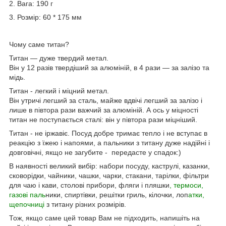
2. Вага: 190 г
3. Розмір: 60 * 175 мм
Чому саме титан?
Титан — дуже твердий метал.
Він у 12 разів твердіший за алюміній, в 4 рази — за залізо та
мідь.
Титан - легкий і міцний метал.
Він утричі легший за сталь, майже вдвічі легший за залізо і
лише в півтора рази важчий за алюміній. А ось у міцності
титан не поступається сталі: він у півтора рази міцніший.
Титан - не іржавіє. Посуд добре тримає тепло і не вступає в
реакцію з їжею і напоями, а пальники з титану дуже надійні і
довговічні, якщо не загубите - передасте у спадок:)
В наявності великий вибір: набори посуду, каструлі, казанки,
сковорідки, чайники, чашки, чарки, стакани, тарілки, фільтри
для чаю і кави, столові прибори, фляги і пляшки
, термоси,
газові паль
ники, спиртівки, решітки гриль, кілочки, лоп
атки,
щепочниці
з титану різних розмірів.
Тож, якщо саме цей товар Вам не підходить, напишіть на