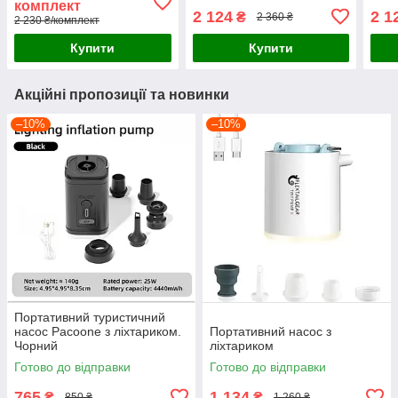
комплект
Чорний
2 124
2 1
₴
2 360 ₴
2 230 ₴/комплект
Купити
Купити
Акційні пропозиції та новинки
–10%
–10%
Портативний туристичний
насос Pacoone з ліхтариком.
Портативний насос з
Чорний
ліхтариком
Готово до відправки
Готово до відправки
765
1 134
₴
₴
850 ₴
1 260 ₴