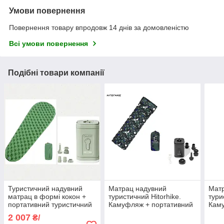
Умови повернення
Повернення товару впродовж 14 днів за домовленістю
Всі умови повернення
Подібні товари компанії
Туристичний надувний
Матрац надувний
Мат
матрац в формі кокон +
туристичний Hitorhike.
тури
портативний туристичний
Камуфляж + портативний
Каму
насос з ліхтариком.
туристичний насос
тури
2 007
₴/
Зелений
Pacoone з ліхтариком.
Paco