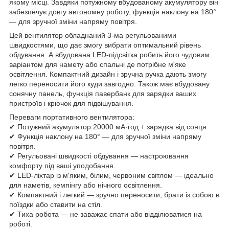
якому місці. Завдяки потужному вбудованому акумулятору він
забезпечує довгу автономну роботу, функція наклону на 180°
— для зручної зміни напряму повітря.
Цей вентилятор обладнаний 3-ма регульованими
швидкостями, що дає змогу вибрати оптимальний рівень
обдування. А вбудована LED-підсвітка робить його чудовим
варіантом для намету або спальні де потрібне м'яке
освітлення. Компактний дизайн і зручна ручка дають змогу
легко переносити його куди завгодно. Також має вбудовану
сонячну панель, функція павербанк для зарядки ваших
пристроїв і крючок для підвішування.
Переваги портативного вентилятора:
✔ Потужний акумулятор 20000 мА·год + зарядка від сонця
✔ Функція наклону на 180° — для зручної зміни напряму
повітря.
✔ Регульовані швидкості обдування — настроювання
комфорту під ваші уподобання.
✔ LED-ліхтар із м'яким, білим, червоним світлом — ідеально
для наметів, кемпінгу або нічного освітлення.
✔ Компактний і легкий — зручно переносити, брати із собою в
поїздки або ставити на стіл.
✔ Тиха робота — не заважає спати або відділюватися на
роботі.