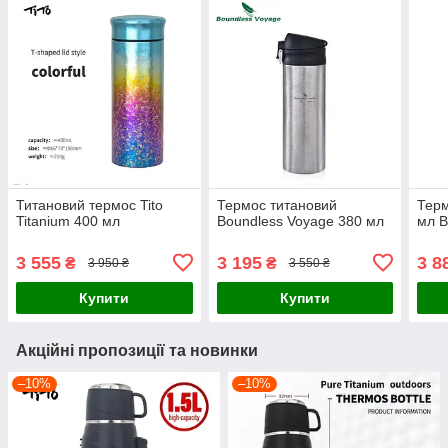
Титановий термос Tito
Термос титановий
Терм
Titanium 400 мл
Boundless Voyage 380 мл
мл B
3 555
3 195
3 8
₴
₴
3 950 ₴
3 550 ₴
Купити
Купити
Акційні пропозиції та новинки
–10%
–10%