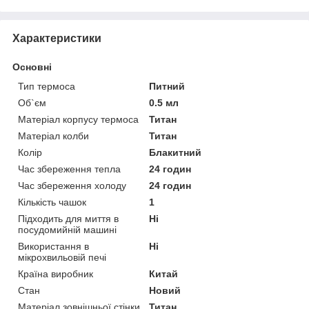
Характеристики
Основні
Тип термоса
Питний
Об`єм
0.5 мл
Матеріал корпусу термоса
Титан
Матеріал колби
Титан
Колір
Блакитний
Час збереження тепла
24 годин
Час збереження холоду
24 годин
Кількість чашок
1
Підходить для миття в
Ні
посудомийній машині
Використання в
Ні
мікрохвильовій печі
Країна виробник
Китай
Стан
Новий
Матеріал зовнішньої стінки
Титан