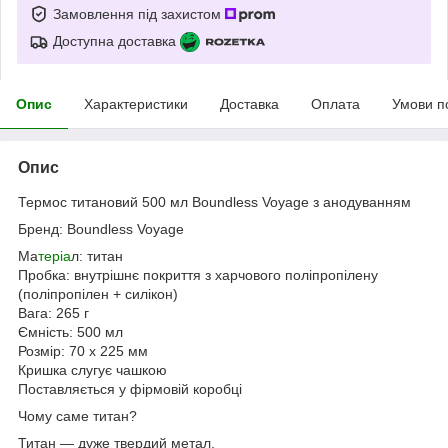
Замовлення під захистом
Доступна доставка
Опис
Характеристики
Доставка
Оплата
Умови п
Опис
Термос титановий 500 мл Boundless Voyage з анодуванням
Бренд: Boundless Voyage
Ма
теріа
л: титан
Пробка: внутрішнє покриття з харчового поліпропілену
(поліпропілен + силікон)
Вага: 265 г
Ємність: 500 мл
Розмір: 70 x 225 мм
Кришка слугує чашкою
Поставляється у фірмовій коробці
Чому саме титан?
Титан — дуже твердий метал.