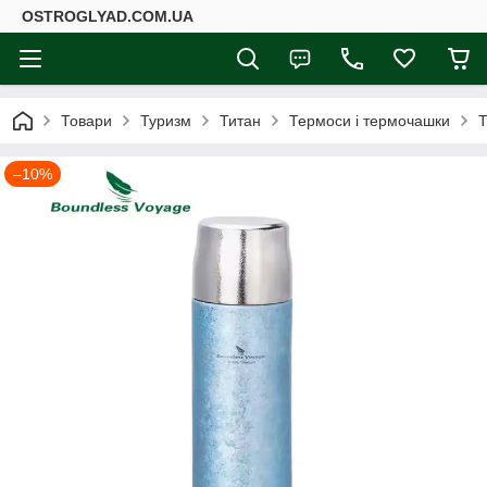
ОSTROGLYAD.СOM.UA
Товари
Туризм
Титан
Термоси і термочашки
Т
–10%