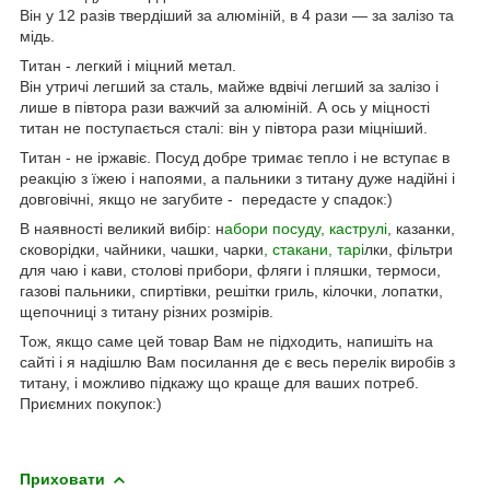
Він у 12 разів твердіший за алюміній, в 4 рази — за залізо та
мідь.
Титан - легкий і міцний метал.
Він утричі легший за сталь, майже вдвічі легший за залізо і
лише в півтора рази важчий за алюміній. А ось у міцності
титан не поступається сталі: він у півтора рази міцніший.
Титан - не іржавіє. Посуд добре тримає тепло і не вступає в
реакцію з їжею і напоями, а пальники з титану дуже надійні і
довговічні, якщо не загубите - передасте у спадок:)
В наявності великий вибір: н
абори посуду, каструлі
, казанки,
сковорідки, чайники, чашки, чарки
, стакани, тарі
лки, фільтри
для чаю і кави, столові прибори, фляги і пляшки, термоси,
газові пальники, спиртівки, решітки гриль, кілочки, лопатки,
щепочниці з титану різних розмірів.
Тож, якщо саме цей товар Вам не підходить, напишіть на
сайті і я надішлю Вам посилання де є весь перелік виробів з
титану, і можливо підкажу що краще для ваших потреб.
Приємних покупок:)
Приховати