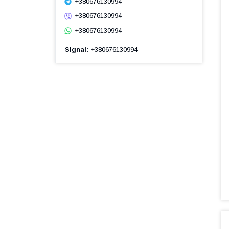
+380676130994
+380676130994
+380676130994
Signal
+380676130994