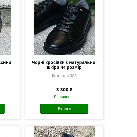
асини
Чорні кросівки з натуральної
шкіри 44 розмір
Ікос 388
3 300 ₴
В наявності
Купити