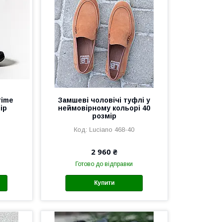
rime
Замшеві чоловічі туфлі у
ір
неймовірному кольорі 40
розмір
Luciano 468-40
2 960 ₴
Готово до відправки
Купити