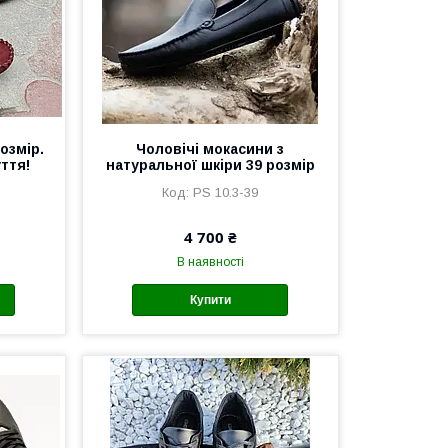
озмір.
Чоловічі мокасини з
ття!
натуральної шкіри 39 розмір
5
PS 10.3-39
4 700 ₴
В наявності
Купити