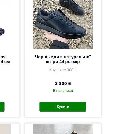
для
Чорні кеди з натуральної
,4 см
шкіри 44 розмір
Ікос 388.1
3 300 ₴
В наявності
Купити