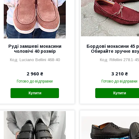
Руді замшеві мокасини
Бордові мокасини 45 р
чоловічі 40 розмір
Обирайте зручне взу
Luciano Bellini 468-40
Rifellini 278.1-4
2 960 ₴
3 210 ₴
Готово до відправки
Готово до відправки
Купити
Купити