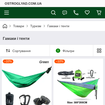
ОSTROGLYAD.СOM.UA
Товари
Туризм
Гамаки і тенти
Гамаки і тенти
Сортування
0
Фільтри
–10%
–10%